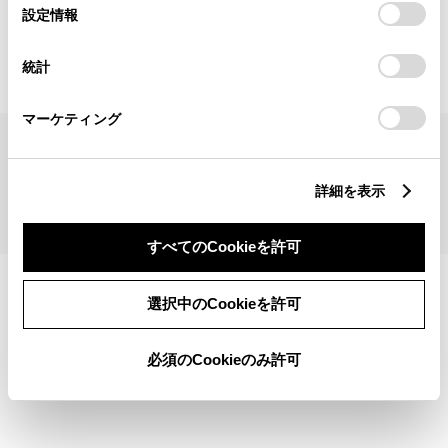
見積りシミュレーショントップへ
選
デバイスにすべてのCookie(クッキー)が保存されることに同
設定情報
択
意したことになります。Cookie(クッキー)のオプトアウト、
設定の変更、同意を撤回したりするにあたっては、当社の
統計
「
Cookie（クッキー）情報の取り扱いについて
」をご覧くだ
さい。
マーケティング
サイトマップ
サイト利用について
個人情報の取扱いについて
TOYOTAアカウント利用規約
反社会的勢力に対する基本方針
企業情報
リコール情報
詳細を表示
©1995-2026 TOYOTA MOTOR CORPORATION. ALL RIGHTS RESERVED.
すべてのCookieを許可
選択中のCookieを許可
必須のCookieのみ許可