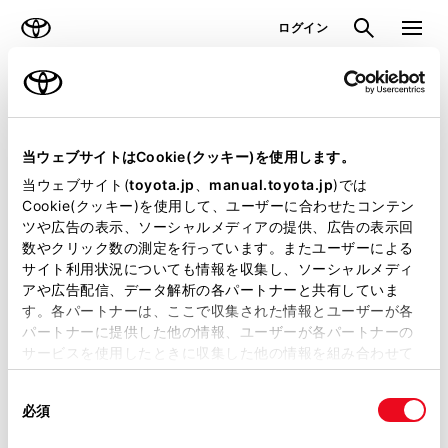
TOYOTA
検索
メニュ
ログイン
ラインアップ
オーナーサポート
トピックス
見積りシミュレーション
当ウェブサイトはCookie(クッキー)を使用します。
当ウェブサイト(
toyota.jp
、
manual.toyota.jp
)では
見積りシミュレーションのデータが
Cookie(クッキー)を使用して、ユーザーに合わせたコンテン
ツや広告の表示、ソーシャルメディアの提供、広告の表示回
正常に取得できませんでした。
数やクリック数の測定を行っています。またユーザーによる
詳しくは販売店までお問合せくださ
サイト利用状況についても情報を収集し、ソーシャルメディ
アや広告配信、データ解析の各パートナーと共有していま
い。
す。各パートナーは、ここで収集された情報とユーザーが各
パートナーに提供した他の情報、ユーザーが各パートナーの
（2-7-4）
サービスを使用したときに収集した他の情報を組み合わせて
使用することがあります。当ウェブサイトの使用を続行する
同
とCookie(クッキー)に同意したこととなります。
必須
意
の
「すべてのCookieを許可」をクリックすることで、お客様の