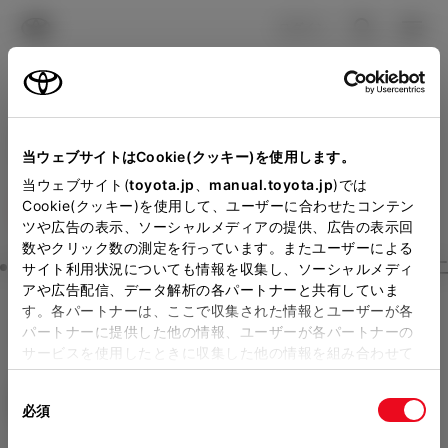
TOYOTA
検索
メニュ
ログイン
ラインアップ
オーナーサポート
トピックス
見積りシミュレーション
Close
当ウェブサイトはCookie(クッキー)を使用します。
トヨタモビリティ富山の見
メーカー参考価格を表示しています。
販売店を
当ウェブサイト(
toyota.jp
、
manual.toyota.jp
)では
Cookie(クッキー)を使用して、ユーザーに合わせたコンテン
選択する
とお店の価格を表示します。
積りを確認
ツや広告の表示、ソーシャルメディアの提供、広告の表示回
数やクリック数の測定を行っています。またユーザーによる
Step3 オプションを選ぶ カラー
サイト利用状況についても情報を収集し、ソーシャルメディ
販売店の見積りを確認するため
アや広告配信、データ解析の各パートナーと共有していま
す。各パートナーは、ここで収集された情報とユーザーが各
には「TOYOTAアカウント」新
カローラ ツーリング
W×B
パートナーに提供した他の情報、ユーザーが各パートナーの
規登録もしくはログインが必要
サービスを使用したときに収集した他の情報を組み合わせて
ハイブリッド CVT 2WD 5名
使用することがあります。当ウェブサイトの使用を続行する
になります。
同
とCookie(クッキー)に同意したこととなります。
エクステリア
インテリア
必須
販売店を選択すると以下の情報
意
の
「すべてのCookieを許可」をクリックすることで、お客様の