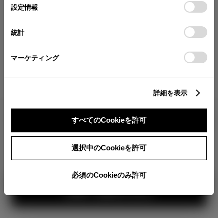
が確認できます。
選
デバイスにすべてのCookie(クッキー)が保存されることに同
設定情報
択
意したことになります。Cookie(クッキー)のオプトアウト、
分割払いの価格
設定の変更、同意を撤回したりするにあたっては、当社の
統計
税金・諸費用の詳細
「
Cookie（クッキー）情報の取り扱いについて
」をご覧くだ
取付費を含む販売店オプション価格
さい。
マーケティング
ログイン
詳細を表示
3,179,000
車両本体
すべてのCookieを許可
円
TOYOTAアカウント新規登録
+オプション価格
360°
選択中のCookieを許可
選択したオプションを見る
カラー
必須のCookieのみ許可
見積り結果を見る
ボディカラー
1
3
2