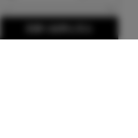
エクステリア
見積り結果を見る
14インチアル
17インチアル
ミホイールセ
ミホイールセ
ット
ット
販売店オプション
販売店オプション
44,000
円
149,600
円
MODELLISTA
フロントスポ
金（除く消費税）、登録料などの諸費用は別