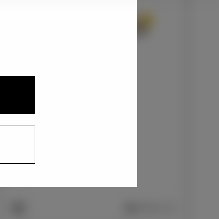
2
3
1
マッシブグレー〈1L6〉
+0
円
インテリアカラー
1
2
ファブリック/ブラック
+0
円
車両画像に反映