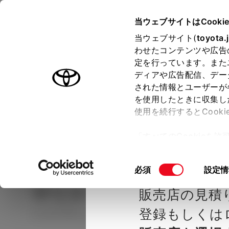
TOYOTA
当ウェブサイトはCooki
当ウェブサイト(
toyota.
わせたコンテンツや広告
ラインアップ
オーナーサポート
トピックス
定を行っています。また
ディアや広告配信、デー
された情報とユーザーが
見積りシミュレーシ
メー
を使用したときに収集し
使用を続行するとCook
示し
ョン
「すべてのCookieを
ー)が保存されることに同
種を選ぶ
Step2 グレードを選ぶ
トヨタモ
更、同意を撤回したりす
同
必須
設定情
て
」をご覧ください。
意
ヤリス
HYBRID G
販売店の見積
の
選
登録もしくは
ハイブリッド CVT 2WD 5名
択