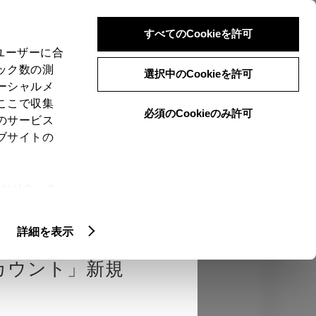
検索
メニュー
ログイン
すべてのCookieを許可
、ユーザーに合
ック数の測
選択中のCookieを許可
ーシャルメ
ここで収集
必須のCookieのみ許可
のサービス
売店を選択する
とお店の価格を表
ブサイトの
Close
ie(クッキ
、設定の変
確認
エクステリア
インテリア
機能
扱いについ
詳細を表示
カウント」新規
カラー
ボディカラー