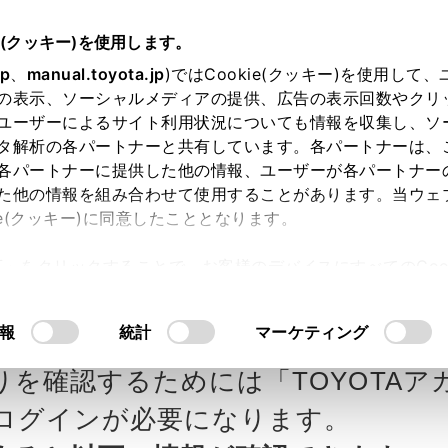
e(クッキー)を使用します。
jp
、
manual.toyota.jp
)ではCookie(クッキー)を使用して
の表示、ソーシャルメディアの提供、広告の表示回数やクリ
ユーザーによるサイト利用状況についても情報を収集し、ソ
タ解析の各パートナーと共有しています。各パートナーは、
各パートナーに提供した他の情報、ユーザーが各パートナー
カー参考価格を表示しています。
販
た他の情報を組み合わせて使用することがあります。当ウェ
ie(クッキー)に同意したこととなります。
ます。
許可」をクリックすることで、お客様のデバイスにすべてのCook
意したことになります。Cookie(クッキー)のオプトアウト
ビリティ富山の見積りを
Step3 オプションを選ぶ カラー
るにあたっては、当社の「
Cookie（クッキー）情報の取り
報
統計
マーケティング
りを確認するためには「TOYOTAア
エクステリア
インテリア
ログインが必要になります。