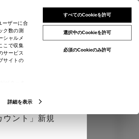
検索
メニュー
ログイン
すべてのCookieを許可
、ユーザーに合
ック数の測
選択中のCookieを許可
ーシャルメ
ここで収集
必須のCookieのみ許可
のサービス
売店を選択する
とお店の価格を表
ブサイトの
Close
ie(クッキ
、設定の変
エクステリア
インテリア
機能
扱いについ
詳細を表示
カウント」新規
カラー
ボディカラー