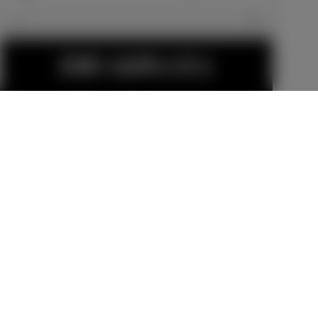
エクステリア
見積り結果を見る
15インチアル
15インチアル
ミホイールセ
ミホイールセ
ット MODEL
ット MODEL
販売店オプション
販売店オプション
LISTA TRINIT
LISTA TRINIT
70,400
円
70,400
円
ASⅡ
ASⅡ-Cross
MODELLISTA
MODELLISTA
金（除く消費税）、登録料などの諸費用は別