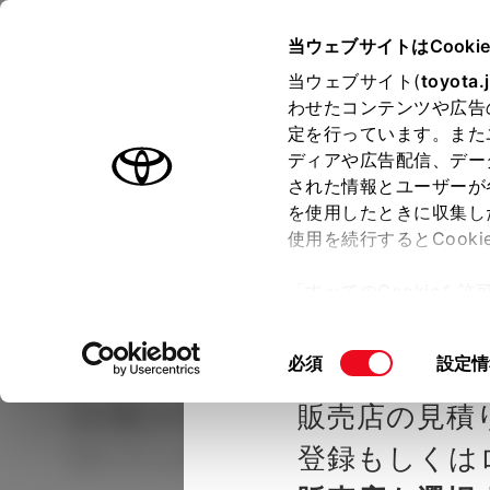
TOYOTA
当ウェブサイトはCooki
当ウェブサイト(
toyota.
わせたコンテンツや広告
ラインアップ
オーナーサポート
トピックス
定を行っています。また
ディアや広告配信、デー
された情報とユーザーが
見積りシミュレーシ
メー
を使用したときに収集し
使用を続行するとCook
示し
ョン
「すべてのCookieを
ー)が保存されることに同
種を選ぶ
Step2 グレードを選ぶ
長野トヨ
更、同意を撤回したりす
同
必須
設定情
て
」をご覧ください。
意
シエンタ
G 7人乗り
販売店の見積
の
選
登録もしくは
ガソリン1.5L CVT 2WD 7名
択