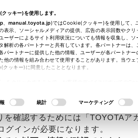
e(クッキー)を使用します。
jp
、
manual.toyota.jp
)ではCookie(クッキー)を使用して
の表示、ソーシャルメディアの提供、広告の表示回数やクリ
ユーザーによるサイト利用状況についても情報を収集し、ソ
タ解析の各パートナーと共有しています。各パートナーは、
各パートナーに提供した他の情報、ユーザーが各パートナー
カー参考価格を表示しています。
販
た他の情報を組み合わせて使用することがあります。当ウェ
ie(クッキー)に同意したこととなります。
ます。
許可」をクリックすることで、お客様のデバイスにすべてのCook
意したことになります。Cookie(クッキー)のオプトアウト
タの見積りを確認
Step3 オプションを選ぶ カラー
るにあたっては、当社の「
Cookie（クッキー）情報の取り
報
統計
マーケティング
りを確認するためには「TOYOTAア
エクステリア
インテリア
ログインが必要になります。