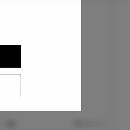
3
1
2
クリアベージュメタリック〈4Y3〉
+0
円
インテリアカラー
1
2
ファブリック/ブラック
+0
円
車両画像に反映