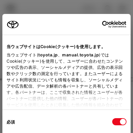
TOYOTA
検索
メニュ
ログイン
ラインアップ
オーナーサポート
トピックス
見積りシミュレーション
当ウェブサイトはCookie(クッキー)を使用します。
Close
メーカー参考価格を表示しています。
販売店を
当ウェブサイト(
toyota.jp
、
manual.toyota.jp
)では
静岡トヨタの見積りを確認
Cookie(クッキー)を使用して、ユーザーに合わせたコンテン
選択する
とお店の価格を表示します。
ツや広告の表示、ソーシャルメディアの提供、広告の表示回
数やクリック数の測定を行っています。またユーザーによる
販売店の見積りを確認するため
Step3 オプションを選ぶ カラー
サイト利用状況についても情報を収集し、ソーシャルメディ
アや広告配信、データ解析の各パートナーと共有していま
には「TOYOTAアカウント」新
す。各パートナーは、ここで収集された情報とユーザーが各
カローラ ツーリング
W×B
規登録もしくはログインが必要
パートナーに提供した他の情報、ユーザーが各パートナーの
サービスを使用したときに収集した他の情報を組み合わせて
ハイブリッド CVT 2WD 5名
になります。
使用することがあります。当ウェブサイトの使用を続行する
販売店を選択すると以下の情報
同
とCookie(クッキー)に同意したこととなります。
エクステリア
インテリア
必須
意
が確認できます。
の
「すべてのCookieを許可」をクリックすることで、お客様の