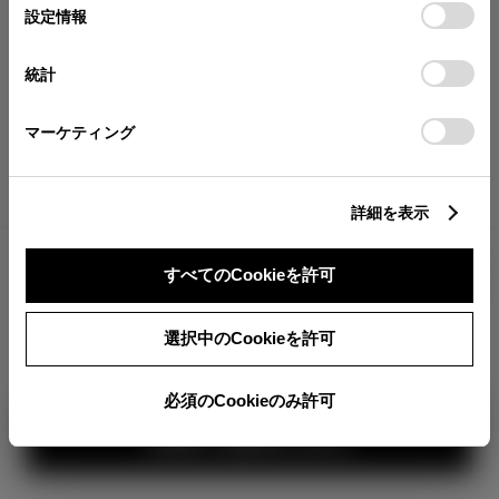
選
デバイスにすべてのCookie(クッキー)が保存されることに同
設定情報
択
意したことになります。Cookie(クッキー)のオプトアウト、
分割払いの価格
設定の変更、同意を撤回したりするにあたっては、当社の
税金・諸費用の詳細
統計
「
Cookie（クッキー）情報の取り扱いについて
」をご覧くだ
取付費を含む販売店オプション価格
さい。
マーケティング
ログイン
詳細を表示
TOYOTAアカウント新規登録
3,179,000
車両本体
すべてのCookieを許可
円
+オプション価格
360°
選択中のCookieを許可
選択したオプションを見る
カラー
必須のCookieのみ許可
見積り結果を見る
ボディカラー
1
3
2