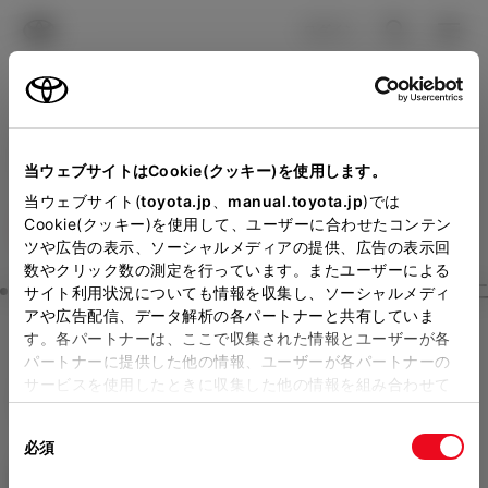
TOYOTA
検索
メニュ
ログイン
ラインアップ
オーナーサポート
トピックス
見積りシミュレーション
当ウェブサイトはCookie(クッキー)を使用します。
Close
メーカー参考価格を表示しています。
販売店を
当ウェブサイト(
toyota.jp
、
manual.toyota.jp
)では
静岡トヨタの見積りを確認
Cookie(クッキー)を使用して、ユーザーに合わせたコンテン
選択する
とお店の価格を表示します。
ツや広告の表示、ソーシャルメディアの提供、広告の表示回
数やクリック数の測定を行っています。またユーザーによる
販売店の見積りを確認するため
Step3 オプションを選ぶ カラー
サイト利用状況についても情報を収集し、ソーシャルメディ
アや広告配信、データ解析の各パートナーと共有していま
には「TOYOTAアカウント」新
す。各パートナーは、ここで収集された情報とユーザーが各
クラウン（スポーツ）
SPORT
規登録もしくはログインが必要
パートナーに提供した他の情報、ユーザーが各パートナーの
サービスを使用したときに収集した他の情報を組み合わせて
になります。
Z THE 70th
使用することがあります。当ウェブサイトの使用を続行する
販売店を選択すると以下の情報
同
とCookie(クッキー)に同意したこととなります。
ハイブリッド CVT E-Four 5名
必須
意
が確認できます。
の
「すべてのCookieを許可」をクリックすることで、お客様の
エクステリア
インテリア