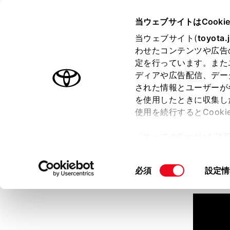
TOYOTA
当ウェブサイトはCooki
当ウェブサイト(
toyota.
わせたコンテンツや広告
ラインアップ
オーナーサポート
トピックス
定を行っています。また
ディアや広告配信、デー
された情報とユーザーが
見積りシミュレーション
を使用したときに収集し
使用を続行するとCook
見積りシミュレーションのデ
「すべてのCookieを
詳しくは販売店までお問合せ
ー)が保存されることに同
更、同意を撤回したりす
同
必須
設定情
て
」をご覧ください。
意
の
選
択