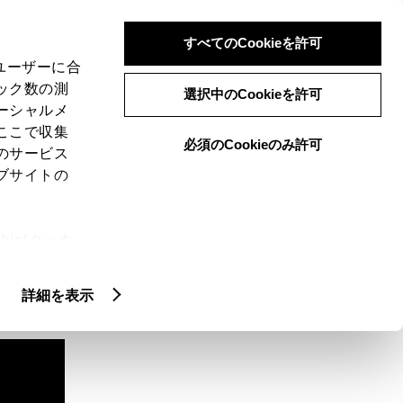
検索
メニュー
ログイン
すべてのCookieを許可
、ユーザーに合
ック数の測
選択中のCookieを許可
ーシャルメ
ここで収集
必須のCookieのみ許可
のサービス
ブサイトの
ie(クッキ
、設定の変
扱いについ
詳細を表示