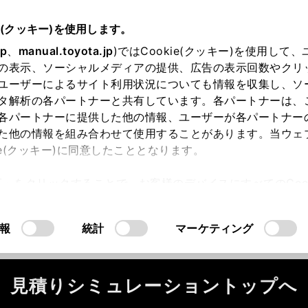
e(クッキー)を使用します。
jp
、
manual.toyota.jp
)ではCookie(クッキー)を使用して
の表示、ソーシャルメディアの提供、広告の表示回数やクリ
ユーザーによるサイト利用状況についても情報を収集し、ソ
タ解析の各パートナーと共有しています。各パートナーは、
各パートナーに提供した他の情報、ユーザーが各パートナー
た他の情報を組み合わせて使用することがあります。当ウェ
ie(クッキー)に同意したこととなります。
ータが正常に取得できませんでした。
許可」をクリックすることで、お客様のデバイスにすべてのCook
ください。
（2-7-4）
意したことになります。Cookie(クッキー)のオプトアウト
るにあたっては、当社の「
Cookie（クッキー）情報の取り
報
統計
マーケティング
見積りシミュレーショントップへ