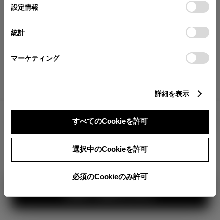
選
デバイスにすべてのCookie(クッキー)が保存されることに同
設定情報
択
意したことになります。Cookie(クッキー)のオプトアウト、
分割払いの価格
設定の変更、同意を撤回したりするにあたっては、当社の
税金・諸費用の詳細
統計
「
Cookie（クッキー）情報の取り扱いについて
」をご覧くだ
取付費を含む販売店オプション価格
さい。
マーケティング
ログイン
詳細を表示
TOYOTAアカウント新規登録
2,526,700
車両本体
すべてのCookieを許可
円
+オプション価格
360°
選択中のCookieを許可
選択したオプションを見る
カラー
必須のCookieのみ許可
見積り結果を見る
ボディカラー
3
1
2