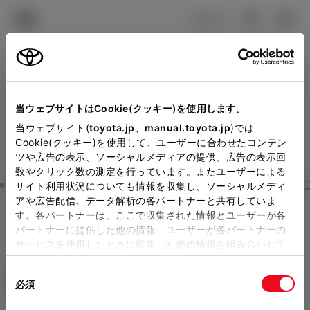
TOYOTA
検索
メニュ
ログイン
ラインアップ
オーナーサポート
トピックス
見積りシミュレーション
当ウェブサイトはCookie(クッキー)を使用します。
Close
メーカー参考価格を表示しています。
販売店を
当ウェブサイト(
toyota.jp
、
manual.toyota.jp
)では
静岡トヨタの見積りを確認
Cookie(クッキー)を使用して、ユーザーに合わせたコンテン
選択する
とお店の価格を表示します。
ツや広告の表示、ソーシャルメディアの提供、広告の表示回
数やクリック数の測定を行っています。またユーザーによる
販売店の見積りを確認するため
Step3 オプションを選ぶ カラー
サイト利用状況についても情報を収集し、ソーシャルメディ
アや広告配信、データ解析の各パートナーと共有していま
には「TOYOTAアカウント」新
す。各パートナーは、ここで収集された情報とユーザーが各
シエンタ
G 7人乗り
規登録もしくはログインが必要
パートナーに提供した他の情報、ユーザーが各パートナーの
サービスを使用したときに収集した他の情報を組み合わせて
ガソリン1.5L CVT 2WD 7名
になります。
使用することがあります。当ウェブサイトの使用を続行する
販売店を選択すると以下の情報
同
とCookie(クッキー)に同意したこととなります。
エクステリア
インテリア
必須
意
が確認できます。
の
「すべてのCookieを許可」をクリックすることで、お客様の