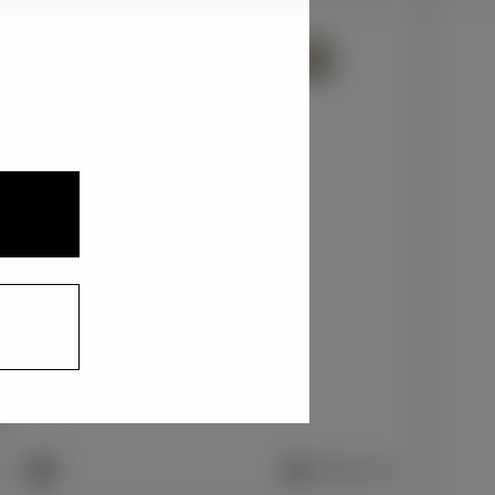
1
3
2
アーバンロック〈1M6〉
+0
円
インテリアカラー
1
ファブリック/ブラック
+0
円
車両画像に反映