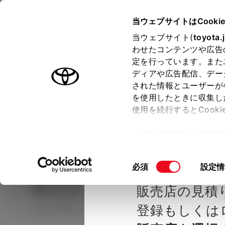
TOYOTA
当ウェブサイトはCooki
当ウェブサイト(
toyota.
わせたコンテンツや広告
ラインアップ
オーナーサポート
トピックス
定を行っています。また
ディアや広告配信、デー
された情報とユーザーが
見積りシミュレーシ
メー
を使用したときに収集し
使用を続行するとCook
示し
ョン
「すべてのCookieを
ー)が保存されることに同
種を選ぶ
Step2 グレードを選ぶ
静岡トヨ
更、同意を撤回したりす
同
必須
設定情
て
」をご覧ください。
意
ヤリス クロス
HYBRID 
販売店の見積
の
選
登録もしくは
ハイブリッド CVT 2WD 5名
択