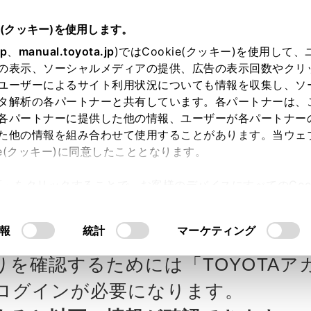
e(クッキー)を使用します。
jp
、
manual.toyota.jp
)ではCookie(クッキー)を使用して
の表示、ソーシャルメディアの提供、広告の表示回数やクリ
ユーザーによるサイト利用状況についても情報を収集し、ソ
タ解析の各パートナーと共有しています。各パートナーは、
各パートナーに提供した他の情報、ユーザーが各パートナー
カー参考価格を表示しています。
販
た他の情報を組み合わせて使用することがあります。当ウェ
ie(クッキー)に同意したこととなります。
ます。
許可」をクリックすることで、お客様のデバイスにすべてのCook
意したことになります。Cookie(クッキー)のオプトアウト
タの見積りを確認
Step3 オプションを選ぶ カラー
るにあたっては、当社の「
Cookie（クッキー）情報の取り
報
統計
マーケティング
X
りを確認するためには「TOYOTAア
エクステリア
インテリア
ログインが必要になります。