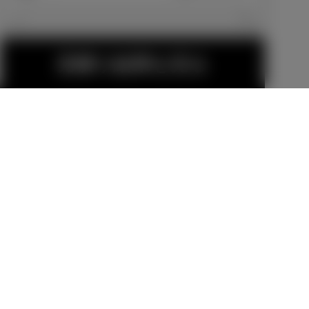
エクステリア
見積り結果を見る
19インチアル
16インチアル
ミホイール＆
ミホイールセ
タイヤセット
ット
販売店オプション
販売店オプション
（セキュリテ
338,800
円
81,400
円
ィロックナッ
ト付）
18インチアル
MODELLISTA
金（除く消費税）、登録料などの諸費用は別