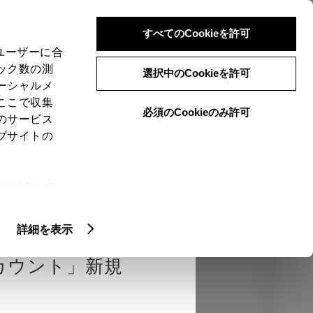
検索
メニュー
ログイン
すべてのCookieを許可
、ユーザーに合
ック数の測
選択中のCookieを許可
ーシャルメ
ここで収集
必須のCookieのみ許可
のサービス
売店を選択する
とお店の価格を表
ブサイトの
Close
ie(クッキ
、設定の変
エクステリア
インテリア
機能
扱いについ
詳細を表示
カウント」新規
カラー
ボディカラー