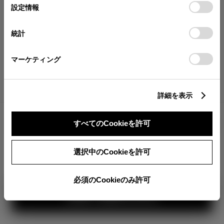
が確認できます。
選
デバイスにすべてのCookie(クッキー)が保存されることに同
設定情報
択
意したことになります。Cookie(クッキー)のオプトアウト、
分割払いの価格
設定の変更、同意を撤回したりするにあたっては、当社の
統計
税金・諸費用の詳細
「
Cookie（クッキー）情報の取り扱いについて
」をご覧くだ
取付費を含む販売店オプション価格
さい。
マーケティング
ログイン
詳細を表示
3,393,500
車両本体
すべてのCookieを許可
円
TOYOTAアカウント新規登録
+オプション価格
360°
選択中のCookieを許可
選択したオプションを見る
カラー
必須のCookieのみ許可
見積り結果を見る
ボディカラー
1
3
2