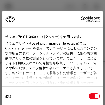
TOYOTA
検索
メニュ
ログイン
ラインアップ
オーナーサポート
トピックス
見積りシミュレーション
Close
当ウェブサイトはCookie(クッキー)を使用します。
京都トヨタ自動車の見積り
メーカー参考価格を表示しています。
販売店を
当ウェブサイト(
toyota.jp
、
manual.toyota.jp
)では
Cookie(クッキー)を使用して、ユーザーに合わせたコンテン
選択する
とお店の価格を表示します。
を確認
ツや広告の表示、ソーシャルメディアの提供、広告の表示回
数やクリック数の測定を行っています。またユーザーによる
Step3 オプションを選ぶ カラー
サイト利用状況についても情報を収集し、ソーシャルメディ
販売店の見積りを確認するため
アや広告配信、データ解析の各パートナーと共有していま
す。各パートナーは、ここで収集された情報とユーザーが各
には「TOYOTAアカウント」新
カローラ ツーリング
W×B
パートナーに提供した他の情報、ユーザーが各パートナーの
規登録もしくはログインが必要
サービスを使用したときに収集した他の情報を組み合わせて
ハイブリッド CVT E-Four 5名
使用することがあります。当ウェブサイトの使用を続行する
になります。
同
とCookie(クッキー)に同意したこととなります。
エクステリア
インテリア
必須
販売店を選択すると以下の情報
意
の
「すべてのCookieを許可」をクリックすることで、お客様の