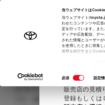
TOYOTA
当ウェブサイトはCooki
当ウェブサイト(
toyota.
わせたコンテンツや広告
ラインアップ
オーナーサポート
トピックス
定を行っています。また
ディアや広告配信、デー
された情報とユーザーが
見積りシミュレーシ
メー
を使用したときに収集し
使用を続行するとCook
示し
ョン
「すべてのCookieを
ー)が保存されることに同
種を選ぶ
Step2 グレードを選ぶ
京都トヨ
更、同意を撤回したりす
同
必須
設定情
て
」をご覧ください。
意
クラウン（クロスオーバ
販売店の見積
の
選
登録もしくは
ー）
CROSSOVER Z TH
択