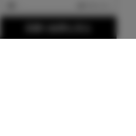
車両画像に反映
エクステリア
見積り結果を見る
225/60R18タ
21インチアル
イヤ＆18×7J
ミホイール＆
アルミホイー
タイヤセット
メーカーオプショ
販売店オプション
ル（シルバー
ン
462,000
円
塗装）＆セン
-104,500
円
ターオーナメ
ント