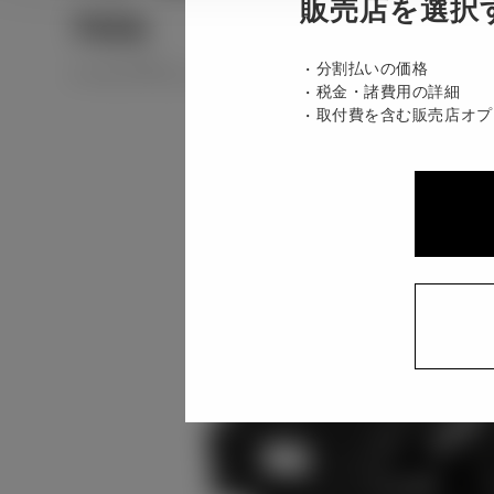
販売店を選択
70th
ハイブリッド CVT E-Four 5名
分割払いの価格
税金・諸費用の詳細
取付費を含む販売店オプ