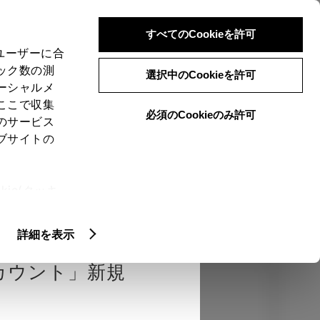
検索
メニュー
ログイン
すべてのCookieを許可
、ユーザーに合
ック数の測
選択中のCookieを許可
ーシャルメ
ここで収集
必須のCookieのみ許可
のサービス
売店を選択する
とお店の価格を表
ブサイトの
Close
ie(クッキ
、設定の変
エクステリア
インテリア
機能
扱いについ
詳細を表示
カウント」新規
カラー
ボディカラー