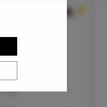
1
3
2
プレシャスメタル×ブラック〈M76〉
+55,000
円
インテリアカラー
1
本革/ブラックラスター
+0
円