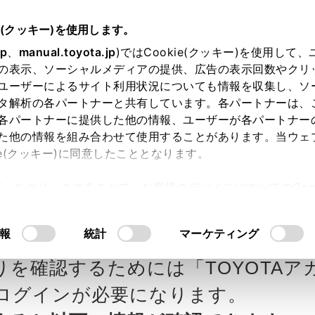
e(クッキー)を使用します。
jp
、
manual.toyota.jp
)ではCookie(クッキー)を使用して
の表示、ソーシャルメディアの提供、広告の表示回数やクリ
ユーザーによるサイト利用状況についても情報を収集し、ソ
タ解析の各パートナーと共有しています。各パートナーは、
各パートナーに提供した他の情報、ユーザーが各パートナー
カー参考価格を表示しています。
販
た他の情報を組み合わせて使用することがあります。当ウェ
ie(クッキー)に同意したこととなります。
ます。
許可」をクリックすることで、お客様のデバイスにすべてのCook
意したことになります。Cookie(クッキー)のオプトアウト
タ自動車の見積りを確認
Step3 オプションを選ぶ カラー
るにあたっては、当社の「
Cookie（クッキー）情報の取り
報
統計
マーケティング
りを確認するためには「TOYOTAア
ログインが必要になります。
E
エクステリア
インテリア