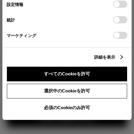
が確認できます。
選
デバイスにすべてのCookie(クッキー)が保存されることに同
設定情報
択
意したことになります。Cookie(クッキー)のオプトアウト、
分割払いの価格
設定の変更、同意を撤回したりするにあたっては、当社の
統計
税金・諸費用の詳細
「
Cookie（クッキー）情報の取り扱いについて
」をご覧くだ
取付費を含む販売店オプション価格
さい。
マーケティング
ログイン
詳細を表示
6,475,000
車両本体
すべてのCookieを許可
円
TOYOTAアカウント新規登録
+オプション価格
選択中のCookieを許可
選択したオプションを見る
360°
必須のCookieのみ許可
カラー
見積り結果を見る
ボディカラー