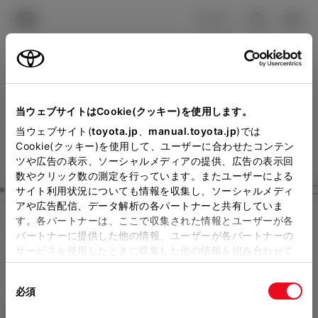
TOYOTA
検索
メニュ
ログイン
ラインアップ
オーナーサポート
トピックス
見積りシミュレーション
Close
当ウェブサイトはCookie(クッキー)を使用します。
京都トヨタ自動車の見積り
メーカー参考価格を表示しています。
販売店を
当ウェブサイト(
toyota.jp
、
manual.toyota.jp
)では
Cookie(クッキー)を使用して、ユーザーに合わせたコンテン
選択する
とお店の価格を表示します。
を確認
ツや広告の表示、ソーシャルメディアの提供、広告の表示回
数やクリック数の測定を行っています。またユーザーによる
Step3 オプションを選ぶ カラー
サイト利用状況についても情報を収集し、ソーシャルメディ
販売店の見積りを確認するため
アや広告配信、データ解析の各パートナーと共有していま
す。各パートナーは、ここで収集された情報とユーザーが各
には「TOYOTAアカウント」新
クラウン（エステート）
ESTAT
パートナーに提供した他の情報、ユーザーが各パートナーの
規登録もしくはログインが必要
サービスを使用したときに収集した他の情報を組み合わせて
E Z THE 70th
使用することがあります。当ウェブサイトの使用を続行する
になります。
同
とCookie(クッキー)に同意したこととなります。
ハイブリッド CVT E-Four 5名
必須
販売店を選択すると以下の情報
意
の
「すべてのCookieを許可」をクリックすることで、お客様の
エクステリア
インテリア