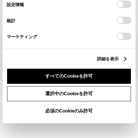
見積りシミュレーショントップへ
選
デバイスにすべてのCookie(クッキー)が保存されることに同
設定情報
択
意したことになります。Cookie(クッキー)のオプトアウト、
設定の変更、同意を撤回したりするにあたっては、当社の
統計
「
Cookie（クッキー）情報の取り扱いについて
」をご覧くだ
さい。
マーケティング
サイトマップ
サイト利用について
個人情報の取扱いについて
TOYOTAアカウント利用規約
反社会的勢力に対する基本方針
企業情報
リコール情報
詳細を表示
©1995-2026 TOYOTA MOTOR CORPORATION. ALL RIGHTS RESERVED.
すべてのCookieを許可
選択中のCookieを許可
必須のCookieのみ許可