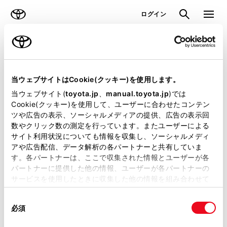
TOYOTA
検索
メニュ
ログイン
ラインアップ
オーナーサポート
トピックス
見積りシミュレーション
当ウェブサイトはCookie(クッキー)を使用します。
当ウェブサイト(
toyota.jp
、
manual.toyota.jp
)では
見積りシミュレーションのデータが
Cookie(クッキー)を使用して、ユーザーに合わせたコンテン
ツや広告の表示、ソーシャルメディアの提供、広告の表示回
正常に取得できませんでした。
数やクリック数の測定を行っています。またユーザーによる
詳しくは販売店までお問合せくださ
サイト利用状況についても情報を収集し、ソーシャルメディ
アや広告配信、データ解析の各パートナーと共有していま
い。
す。各パートナーは、ここで収集された情報とユーザーが各
パートナーに提供した他の情報、ユーザーが各パートナーの
（2-7-4）
サービスを使用したときに収集した他の情報を組み合わせて
使用することがあります。当ウェブサイトの使用を続行する
同
とCookie(クッキー)に同意したこととなります。
必須
意
の
「すべてのCookieを許可」をクリックすることで、お客様の