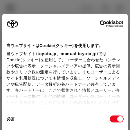
TOYOTA
検索
メニュ
ログイン
ラインアップ
オーナーサポート
トピックス
見積りシミュレーション
Close
当ウェブサイトはCookie(クッキー)を使用します。
京都トヨタ自動車の見積り
メーカー参考価格を表示しています。
販売店を
当ウェブサイト(
toyota.jp
、
manual.toyota.jp
)では
Cookie(クッキー)を使用して、ユーザーに合わせたコンテン
選択する
とお店の価格を表示します。
を確認
ツや広告の表示、ソーシャルメディアの提供、広告の表示回
数やクリック数の測定を行っています。またユーザーによる
Step3 オプションを選ぶ カラー
サイト利用状況についても情報を収集し、ソーシャルメディ
販売店の見積りを確認するため
アや広告配信、データ解析の各パートナーと共有していま
す。各パートナーは、ここで収集された情報とユーザーが各
には「TOYOTAアカウント」新
ハイエース ワゴン
GL 10人乗り
パートナーに提供した他の情報、ユーザーが各パートナーの
規登録もしくはログインが必要
サービスを使用したときに収集した他の情報を組み合わせて
ガソリン2.7L AT 4WD 10名
使用することがあります。当ウェブサイトの使用を続行する
になります。
同
とCookie(クッキー)に同意したこととなります。
エクステリア
インテリア
必須
販売店を選択すると以下の情報
意
の
「すべてのCookieを許可」をクリックすることで、お客様の