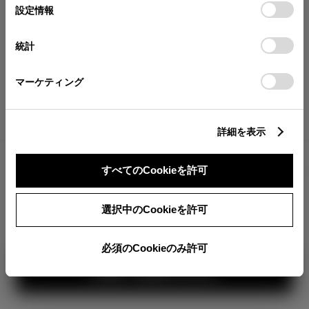
が確認できます。
選
デバイスにすべてのCookie(クッキー)が保存されることに同
設定情報
択
意したことになります。Cookie(クッキー)のオプトアウト、
分割払いの価格
設定の変更、同意を撤回したりするにあたっては、当社の
統計
税金・諸費用の詳細
「
Cookie（クッキー）情報の取り扱いについて
」をご覧くだ
取付費を含む販売店オプション価格
さい。
マーケティング
ログイン
詳細を表示
3,932,500
車両本体
すべてのCookieを許可
円
TOYOTAアカウント新規登録
+オプション価格
選択中のCookieを許可
選択したオプションを見る
選択されたオプションは画像に
反映されていませ
ん。
必須のCookieのみ許可
見積り結果を見る
カラー
ボディカラー