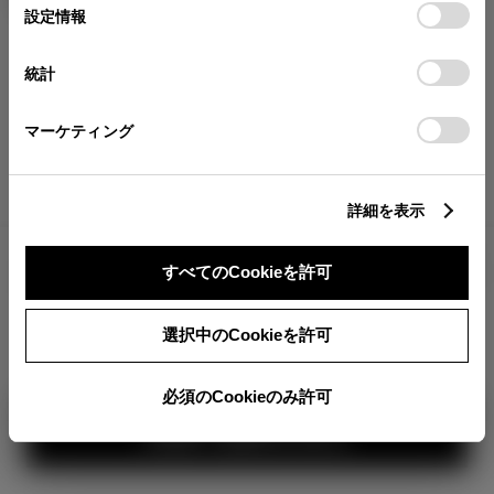
が確認できます。
選
デバイスにすべてのCookie(クッキー)が保存されることに同
設定情報
択
意したことになります。Cookie(クッキー)のオプトアウト、
分割払いの価格
設定の変更、同意を撤回したりするにあたっては、当社の
統計
税金・諸費用の詳細
「
Cookie（クッキー）情報の取り扱いについて
」をご覧くだ
取付費を含む販売店オプション価格
さい。
マーケティング
ログイン
詳細を表示
8,882,500
車両本体
すべてのCookieを許可
円
TOYOTAアカウント新規登録
+オプション価格
選択中のCookieを許可
選択したオプションを見る
360°
必須のCookieのみ許可
カラー
見積り結果を見る
ボディカラー