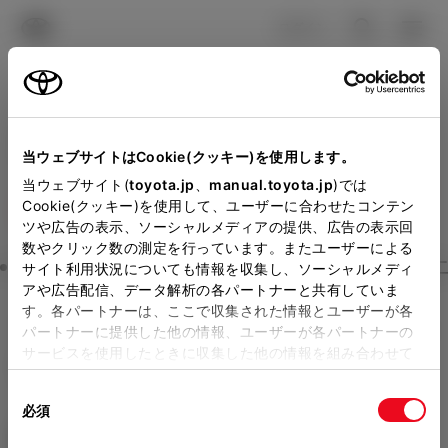
TOYOTA
検索
メニュ
ログイン
ラインアップ
オーナーサポート
トピックス
見積りシミュレーション
Close
当ウェブサイトはCookie(クッキー)を使用します。
京都トヨタ自動車の見積り
メーカー参考価格を表示しています。
販売店を
当ウェブサイト(
toyota.jp
、
manual.toyota.jp
)では
Cookie(クッキー)を使用して、ユーザーに合わせたコンテン
選択する
とお店の価格を表示します。
を確認
ツや広告の表示、ソーシャルメディアの提供、広告の表示回
数やクリック数の測定を行っています。またユーザーによる
Step3 オプションを選ぶ カラー
サイト利用状況についても情報を収集し、ソーシャルメディ
販売店の見積りを確認するため
アや広告配信、データ解析の各パートナーと共有していま
す。各パートナーは、ここで収集された情報とユーザーが各
には「TOYOTAアカウント」新
ヴェルファイア
HYBRID Execu
パートナーに提供した他の情報、ユーザーが各パートナーの
規登録もしくはログインが必要
サービスを使用したときに収集した他の情報を組み合わせて
tive Lounge 7人乗り
使用することがあります。当ウェブサイトの使用を続行する
になります。
同
とCookie(クッキー)に同意したこととなります。
ハイブリッド CVT 2WD 7名
必須
販売店を選択すると以下の情報
意
の
「すべてのCookieを許可」をクリックすることで、お客様の
エクステリア
インテリア