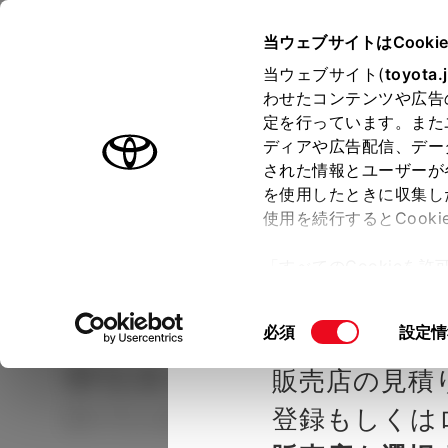
TOYOTA
当ウェブサイトはCooki
当ウェブサイト(
toyota.
わせたコンテンツや広告
ラインアップ
オーナーサポート
トピックス
定を行っています。また
ディアや広告配信、デー
された情報とユーザーが
見積りシミュレーシ
メー
を使用したときに収集し
使用を続行するとCook
示し
ョン
「すべてのCookieを
ー)が保存されることに同
種を選ぶ
Step2 グレードを選ぶ
京都トヨ
更、同意を撤回したりす
同
必須
設定情
て
」をご覧ください。
意
ヤリス
X
販売店の見積
の
選
登録もしくは
ガソリン1.5L CVT 2WD 5名
択