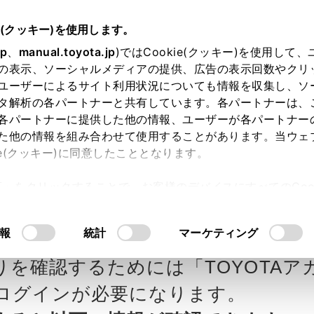
e(クッキー)を使用します。
jp
、
manual.toyota.jp
)ではCookie(クッキー)を使用して
の表示、ソーシャルメディアの提供、広告の表示回数やクリ
ユーザーによるサイト利用状況についても情報を収集し、ソ
タ解析の各パートナーと共有しています。各パートナーは、
各パートナーに提供した他の情報、ユーザーが各パートナー
カー参考価格を表示しています。
販
た他の情報を組み合わせて使用することがあります。当ウェ
ie(クッキー)に同意したこととなります。
ます。
許可」をクリックすることで、お客様のデバイスにすべてのCook
意したことになります。Cookie(クッキー)のオプトアウト
タ自動車の見積りを確認
Step3 オプションを選ぶ カラー
るにあたっては、当社の「
Cookie（クッキー）情報の取り
報
統計
マーケティング
りを確認するためには「TOYOTAア
エクステリア
インテリア
ログインが必要になります。