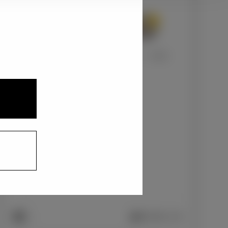
2
3
1
アバンギャルドブロンズメタリック〈4V8〉
+0
円
インテリアカラー
1
ファブリック/ブラック
+0
円
車両画像に反映