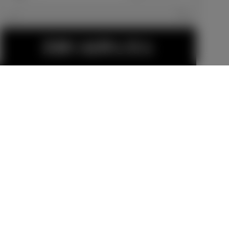
エクステリア
見積り結果を見る
14インチアル
17インチアル
ミホイールセ
ミホイールセ
ット
ット
販売店オプション
販売店オプション
44,000
円
149,600
円
MODELLISTA
フロントスポ
金（除く消費税）、登録料などの諸費用は別