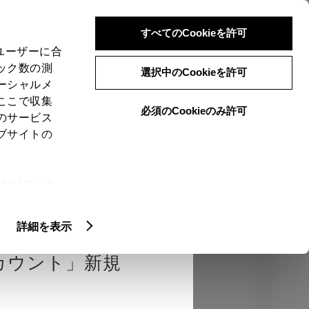
検索
メニュー
ログイン
すべてのCookieを許可
、ユーザーに合
ック数の測
選択中のCookieを許可
ーシャルメ
ここで収集
必須のCookieのみ許可
のサービス
売店を選択する
とお店の価格を表
ブサイトの
Close
ie(クッキ
、設定の変
エクステリア
インテリア
機能
扱いについ
詳細を表示
カウント」新規
カラー
ボディカラー