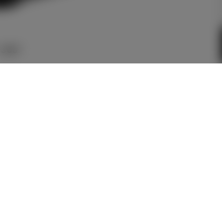
360°
メーカー参考価格を表示して
います。
販売店を選択する
とお店の価
格を表示します。