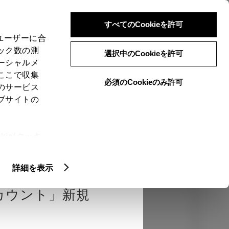
検索
メニュー
ログイン
すべてのCookieを許可
、ユーザーに合
ック数の測
選択中のCookieを許可
ーシャルメ
ここで収集
必須のCookieのみ許可
のサービス
売店を選択する
とお店の価格を表
ブサイトの
Close
ie(クッキ
、設定の変
エクステリア
インテリア
機能
扱いについ
詳細を表示
カウント」新規
カラー
ボディカラー