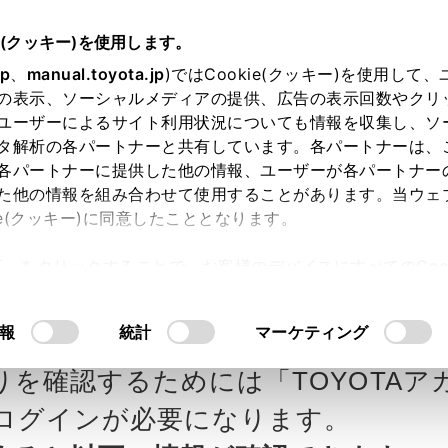
e(クッキー)を使用します。
jp
、
manual.toyota.jp
)ではCookie(クッキー)を使用して
の表示、ソーシャルメディアの提供、広告の表示回数やクリ
ユーザーによるサイト利用状況についても情報を収集し、ソ
タ解析の各パートナーと共有しています。各パートナーは、
各パートナーに提供した他の情報、ユーザーが各パートナー
カー参考価格を表示しています。
販
た他の情報を組み合わせて使用することがあります。当ウェ
ie(クッキー)に同意したこととなります。
ます。
許可」をクリックすることで、お客様のデバイスにすべてのCook
意したことになります。Cookie(クッキー)のオプトアウト
タの見積りを確認
Step3 オプションを選ぶ カラー
るにあたっては、当社の「
Cookie（クッキー）情報の取り
報
統計
マーケティング
P
りを確認するためには「TOYOTAア
エクステリア
インテリア
ログインが必要になります。