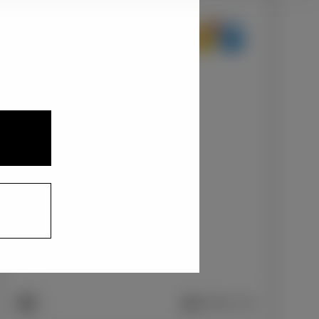
1
2
3
パールホワイトⅢ〈W24〉
+22,000
円
インテリアカラー
1
スエード調/ブラック
+0
円
車両画像に反映