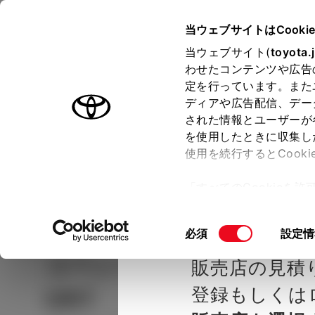
TOYOTA
当ウェブサイトはCooki
当ウェブサイト(
toyota.
わせたコンテンツや広告
ラインアップ
オーナーサポート
トピックス
定を行っています。また
ディアや広告配信、デー
された情報とユーザーが
見積りシミュレーシ
メー
を使用したときに収集し
使用を続行するとCook
示し
ョン
「すべてのCookieを
ー)が保存されることに同
種を選ぶ
Step2 グレードを選ぶ
奈良トヨ
更、同意を撤回したりす
同
必須
設定情
て
」をご覧ください。
意
コペン GR SPORT
GR S
販売店の見積
の
選
登録もしくは
ORT
択