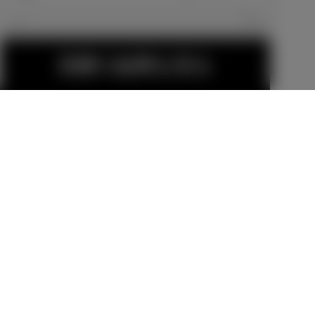
エクステリア
見積り結果を見る
GRフロントス
GRサイドスカ
ポイラー
ート
販売店オプション
販売店オプション
51,700
円
66,000
円
GRリヤサイド
GRフロントコ