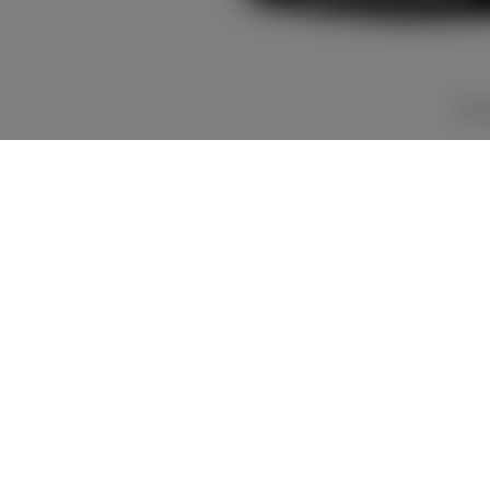
2,523,400
車両本体
+オプション価
円
格
車両本体価格
2,501,400
円
オプション価格
22,000
円
選択したオプションを見る