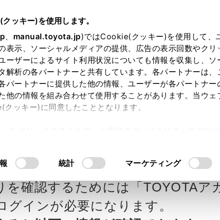
e(クッキー)を使用します。
jp
、
manual.toyota.jp
)ではCookie(クッキー)を使用して
の表示、ソーシャルメディアの提供、広告の表示回数やクリ
ユーザーによるサイト利用状況についても情報を収集し、ソ
タ解析の各パートナーと共有しています。各パートナーは、
各パートナーに提供した他の情報、ユーザーが各パートナー
カー参考価格を表示しています。
販
た他の情報を組み合わせて使用することがあります。当ウェ
ie(クッキー)に同意したこととなります。
ます。
許可」をクリックすることで、お客様のデバイスにすべてのCook
意したことになります。Cookie(クッキー)のオプトアウト
タ自動車の見積りを確認
Step3 オプションを選ぶ カラー
るにあたっては、当社の「
Cookie（クッキー）情報の取り
報
統計
マーケティング
X
りを確認するためには「TOYOTAア
エクステリア
インテリア
ログインが必要になります。