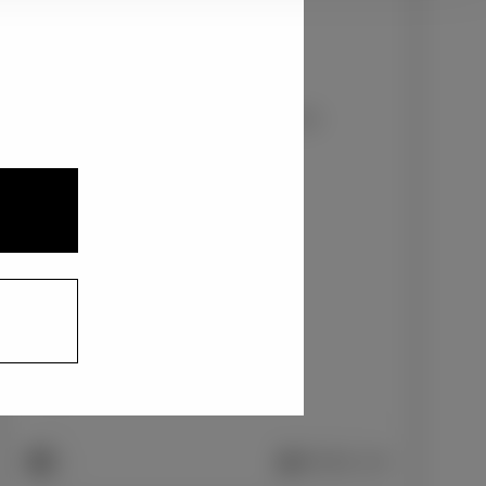
1
2
3
プラチナホワイトパールマイカ〈089〉
+33,000
円
インテリアカラー
1
本革/ブラック
+0
円
車両画像に反映