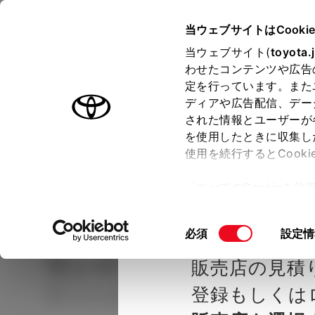
TOYOTA
当ウェブサイトはCooki
当ウェブサイト(
toyota.
わせたコンテンツや広告
ラインアップ
オーナーサポート
トピックス
定を行っています。また
ディアや広告配信、デー
された情報とユーザーが
見積りシミュレーシ
メー
を使用したときに収集し
使用を続行するとCook
示し
ョン
「すべてのCookieを
ー)が保存されることに同
種を選ぶ
Step2 グレードを選ぶ
岡山トヨ
更、同意を撤回したりす
同
必須
設定情
て
」をご覧ください。
意
ランドクルーザー 250
V
販売店の見積
の
選
登録もしくは
ガソリン2.7L AT 4WD 7名
択