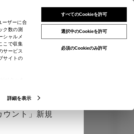
検索
メニュー
ログイン
すべてのCookieを許可
、ユーザーに合
ック数の測
選択中のCookieを許可
ーシャルメ
ここで収集
必須のCookieのみ許可
のサービス
売店を選択する
とお店の価格を表
ブサイトの
Close
ie(クッキ
、設定の変
エクステリア
インテリア
機能
扱いについ
詳細を表示
カウント」新規
カラー
ボディカラー