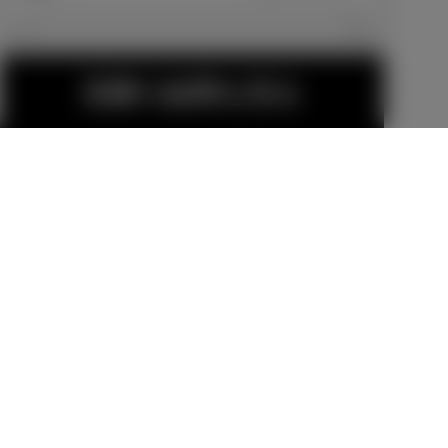
エクステリア
見積り結果を見る
20インチアル
MODELLISTA
ミホイール＆
パッケージ
タイヤセット
除くヒッチメ
販売店オプション
販売店オプション
（セキュリテ
ンバー付車
493,900
円
204,600
円
ィロックナッ
ト付）
MODELLISTA
シグネチャー
金（除く消費税）、登録料などの諸費用は別