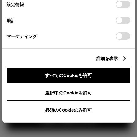
が確認できます。
選
デバイスにすべてのCookie(クッキー)が保存されることに同
設定情報
択
意したことになります。Cookie(クッキー)のオプトアウト、
分割払いの価格
設定の変更、同意を撤回したりするにあたっては、当社の
統計
税金・諸費用の詳細
「
Cookie（クッキー）情報の取り扱いについて
」をご覧くだ
取付費を含む販売店オプション価格
さい。
マーケティング
ログイン
詳細を表示
3,613,500
車両本体
すべてのCookieを許可
円
TOYOTAアカウント新規登録
+オプション価格
360°
選択中のCookieを許可
選択したオプションを見る
カラー
必須のCookieのみ許可
見積り結果を見る
ボディカラー
1
3
2