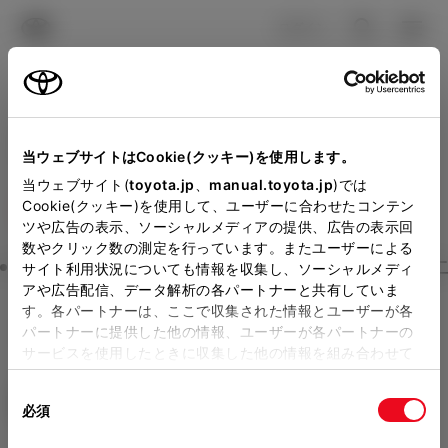
TOYOTA
検索
メニュ
ログイン
ラインアップ
オーナーサポート
トピックス
見積りシミュレーション
Close
当ウェブサイトはCookie(クッキー)を使用します。
山口トヨタ自動車の見積り
メーカー参考価格を表示しています。
販売店を
当ウェブサイト(
toyota.jp
、
manual.toyota.jp
)では
Cookie(クッキー)を使用して、ユーザーに合わせたコンテン
選択する
とお店の価格を表示します。
を確認
ツや広告の表示、ソーシャルメディアの提供、広告の表示回
数やクリック数の測定を行っています。またユーザーによる
Step3 オプションを選ぶ カラー
サイト利用状況についても情報を収集し、ソーシャルメディ
販売店の見積りを確認するため
アや広告配信、データ解析の各パートナーと共有していま
す。各パートナーは、ここで収集された情報とユーザーが各
には「TOYOTAアカウント」新
カローラ クロス
Z
パートナーに提供した他の情報、ユーザーが各パートナーの
規登録もしくはログインが必要
サービスを使用したときに収集した他の情報を組み合わせて
ハイブリッド CVT 2WD 5名
使用することがあります。当ウェブサイトの使用を続行する
になります。
同
とCookie(クッキー)に同意したこととなります。
エクステリア
インテリア
必須
販売店を選択すると以下の情報
意
の
「すべてのCookieを許可」をクリックすることで、お客様の