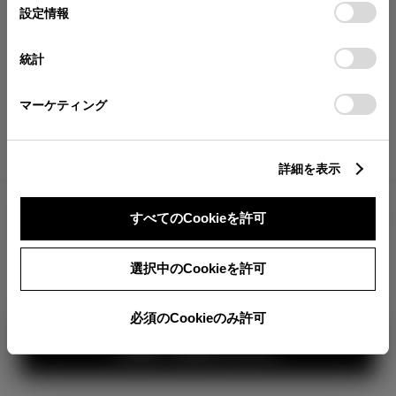
が確認できます。
選
デバイスにすべてのCookie(クッキー)が保存されることに同
設定情報
択
意したことになります。Cookie(クッキー)のオプトアウト、
分割払いの価格
設定の変更、同意を撤回したりするにあたっては、当社の
統計
税金・諸費用の詳細
「
Cookie（クッキー）情報の取り扱いについて
」をご覧くだ
取付費を含む販売店オプション価格
さい。
マーケティング
ログイン
詳細を表示
3,104,200
車両本体
すべてのCookieを許可
円
TOYOTAアカウント新規登録
+オプション価格
360°
選択中のCookieを許可
選択したオプションを見る
カラー
必須のCookieのみ許可
見積り結果を見る
ボディカラー
1
3
2