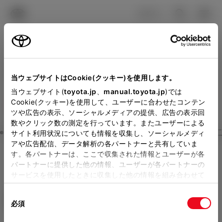
TOYOTA
検索
メニュ
ログイン
ラインアップ
オーナーサポート
トピックス
見積りシミュレーション
Close
当ウェブサイトはCookie(クッキー)を使用します。
徳島トヨタ自動車の見積り
メーカー参考価格を表示しています。
販売店を
当ウェブサイト(
toyota.jp
、
manual.toyota.jp
)では
Cookie(クッキー)を使用して、ユーザーに合わせたコンテン
選択する
とお店の価格を表示します。
を確認
ツや広告の表示、ソーシャルメディアの提供、広告の表示回
数やクリック数の測定を行っています。またユーザーによる
Step3 オプションを選ぶ カラー
サイト利用状況についても情報を収集し、ソーシャルメディ
販売店の見積りを確認するため
アや広告配信、データ解析の各パートナーと共有していま
す。各パートナーは、ここで収集された情報とユーザーが各
には「TOYOTAアカウント」新
カローラ ツーリング
G
パートナーに提供した他の情報、ユーザーが各パートナーの
規登録もしくはログインが必要
サービスを使用したときに収集した他の情報を組み合わせて
ハイブリッド CVT E-Four 5名
使用することがあります。当ウェブサイトの使用を続行する
になります。
同
とCookie(クッキー)に同意したこととなります。
エクステリア
インテリア
必須
販売店を選択すると以下の情報
意
の
「すべてのCookieを許可」をクリックすることで、お客様の