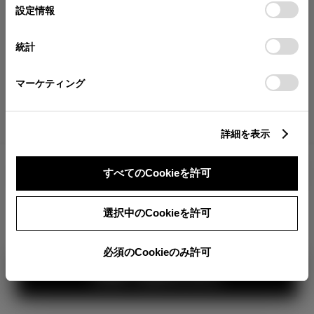
が確認できます。
選
デバイスにすべてのCookie(クッキー)が保存されることに同
設定情報
択
意したことになります。Cookie(クッキー)のオプトアウト、
分割払いの価格
設定の変更、同意を撤回したりするにあたっては、当社の
統計
税金・諸費用の詳細
「
Cookie（クッキー）情報の取り扱いについて
」をご覧くだ
取付費を含む販売店オプション価格
さい。
マーケティング
ログイン
詳細を表示
2,662,000
車両本体
すべてのCookieを許可
円
TOYOTAアカウント新規登録
+オプション価格
360°
選択中のCookieを許可
選択したオプションを見る
カラー
必須のCookieのみ許可
見積り結果を見る
ボディカラー
1
3
2