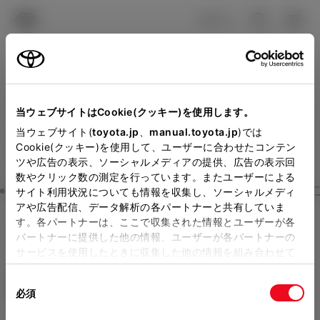
TOYOTA
検索
メニュ
ログイン
ラインアップ
オーナーサポート
トピックス
見積りシミュレーション
Close
当ウェブサイトはCookie(クッキー)を使用します。
徳島トヨタ自動車の見積り
メーカー参考価格を表示しています。
販売店を
当ウェブサイト(
toyota.jp
、
manual.toyota.jp
)では
Cookie(クッキー)を使用して、ユーザーに合わせたコンテン
選択する
とお店の価格を表示します。
を確認
ツや広告の表示、ソーシャルメディアの提供、広告の表示回
数やクリック数の測定を行っています。またユーザーによる
Step3 オプションを選ぶ カラー
サイト利用状況についても情報を収集し、ソーシャルメディ
販売店の見積りを確認するため
アや広告配信、データ解析の各パートナーと共有していま
す。各パートナーは、ここで収集された情報とユーザーが各
には「TOYOTAアカウント」新
カローラ ツーリング
X
パートナーに提供した他の情報、ユーザーが各パートナーの
規登録もしくはログインが必要
サービスを使用したときに収集した他の情報を組み合わせて
ハイブリッド CVT E-Four 5名
使用することがあります。当ウェブサイトの使用を続行する
になります。
同
とCookie(クッキー)に同意したこととなります。
エクステリア
インテリア
必須
販売店を選択すると以下の情報
意
の
「すべてのCookieを許可」をクリックすることで、お客様の