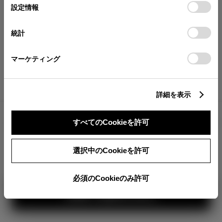
が確認できます。
選
デバイスにすべてのCookie(クッキー)が保存されることに同
設定情報
択
意したことになります。Cookie(クッキー)のオプトアウト、
分割払いの価格
設定の変更、同意を撤回したりするにあたっては、当社の
統計
税金・諸費用の詳細
「
Cookie（クッキー）情報の取り扱いについて
」をご覧くだ
取付費を含む販売店オプション価格
さい。
マーケティング
ログイン
詳細を表示
4,251,500
車両本体
すべてのCookieを許可
円
TOYOTAアカウント新規登録
+オプション価格
360°
選択中のCookieを許可
選択したオプションを見る
カラー
必須のCookieのみ許可
見積り結果を見る
ボディカラー
1
3
2