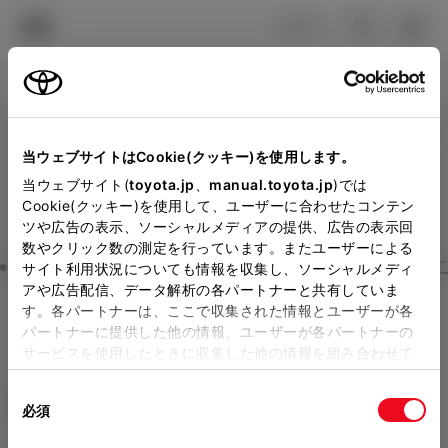
TOYOTA
検索
メニュ
ログイン
ラインアップ
オーナーサポート
トピックス
見積りシミュレーション
Close
当ウェブサイトはCookie(クッキー)を使用します。
徳島トヨタ自動車の見積り
メーカー参考価格を表示しています。
販売店を
当ウェブサイト(
toyota.jp
、
manual.toyota.jp
)では
Cookie(クッキー)を使用して、ユーザーに合わせたコンテン
選択する
とお店の価格を表示します。
を確認
ツや広告の表示、ソーシャルメディアの提供、広告の表示回
数やクリック数の測定を行っています。またユーザーによる
Step3 オプションを選ぶ カラー
サイト利用状況についても情報を収集し、ソーシャルメディ
販売店の見積りを確認するため
アや広告配信、データ解析の各パートナーと共有していま
す。各パートナーは、ここで収集された情報とユーザーが各
には「TOYOTAアカウント」新
プリウス
Z
パートナーに提供した他の情報、ユーザーが各パートナーの
規登録もしくはログインが必要
サービスを使用したときに収集した他の情報を組み合わせて
ハイブリッド CVT E-Four 5名
使用することがあります。当ウェブサイトの使用を続行する
になります。
同
とCookie(クッキー)に同意したこととなります。
エクステリア
インテリア
必須
販売店を選択すると以下の情報
意
の
「すべてのCookieを許可」をクリックすることで、お客様の