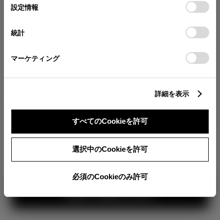
が確認できます。
選
デバイスにすべてのCookie(クッキー)が保存されることに同
設定情報
択
意したことになります。Cookie(クッキー)のオプトアウト、
分割払いの価格
設定の変更、同意を撤回したりするにあたっては、当社の
統計
税金・諸費用の詳細
「
Cookie（クッキー）情報の取り扱いについて
」をご覧くだ
取付費を含む販売店オプション価格
さい。
マーケティング
ログイン
詳細を表示
2,984,300
車両本体
すべてのCookieを許可
円
TOYOTAアカウント新規登録
+オプション価格
選択中のCookieを許可
選択したオプションを見る
カラー
必須のCookieのみ許可
見積り結果を見る
ボディカラー
1
3
2