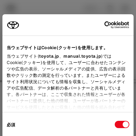
TOYOTA
検索
メニュ
ログイン
ラインアップ
オーナーサポート
トピックス
見積りシミュレーション
Close
当ウェブサイトはCookie(クッキー)を使用します。
徳島トヨタ自動車の見積り
メーカー参考価格を表示しています。
販売店を
当ウェブサイト(
toyota.jp
、
manual.toyota.jp
)では
Cookie(クッキー)を使用して、ユーザーに合わせたコンテン
選択する
とお店の価格を表示します。
を確認
ツや広告の表示、ソーシャルメディアの提供、広告の表示回
数やクリック数の測定を行っています。またユーザーによる
Step3 オプションを選ぶ カラー
サイト利用状況についても情報を収集し、ソーシャルメディ
販売店の見積りを確認するため
アや広告配信、データ解析の各パートナーと共有していま
す。各パートナーは、ここで収集された情報とユーザーが各
には「TOYOTAアカウント」新
ヤリス クロス
Z Adventure
パートナーに提供した他の情報、ユーザーが各パートナーの
規登録もしくはログインが必要
サービスを使用したときに収集した他の情報を組み合わせて
ガソリン1.5L CVT 4WD 5名
使用することがあります。当ウェブサイトの使用を続行する
になります。
同
とCookie(クッキー)に同意したこととなります。
エクステリア
インテリア
必須
販売店を選択すると以下の情報
意
の
「すべてのCookieを許可」をクリックすることで、お客様の