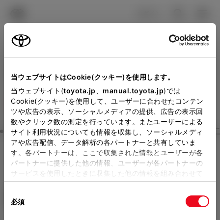
TOYOTA
検索
メニュ
ログイン
ラインアップ
オーナーサポート
トピックス
見積りシミュレーション
Close
当ウェブサイトはCookie(クッキー)を使用します。
徳島トヨタ自動車の見積り
メーカー参考価格を表示しています。
販売店を
当ウェブサイト(
toyota.jp
、
manual.toyota.jp
)では
Cookie(クッキー)を使用して、ユーザーに合わせたコンテン
選択する
とお店の価格を表示します。
を確認
ツや広告の表示、ソーシャルメディアの提供、広告の表示回
数やクリック数の測定を行っています。またユーザーによる
Step3 オプションを選ぶ カラー
サイト利用状況についても情報を収集し、ソーシャルメディ
販売店の見積りを確認するため
アや広告配信、データ解析の各パートナーと共有していま
す。各パートナーは、ここで収集された情報とユーザーが各
には「TOYOTAアカウント」新
ヤリス クロス
HYBRID G
パートナーに提供した他の情報、ユーザーが各パートナーの
規登録もしくはログインが必要
サービスを使用したときに収集した他の情報を組み合わせて
ハイブリッド CVT E-Four 5名
使用することがあります。当ウェブサイトの使用を続行する
になります。
同
とCookie(クッキー)に同意したこととなります。
エクステリア
インテリア
必須
販売店を選択すると以下の情報
意
の
「すべてのCookieを許可」をクリックすることで、お客様の