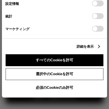
が確認できます。
選
デバイスにすべてのCookie(クッキー)が保存されることに同
設定情報
択
意したことになります。Cookie(クッキー)のオプトアウト、
分割払いの価格
設定の変更、同意を撤回したりするにあたっては、当社の
統計
税金・諸費用の詳細
「
Cookie（クッキー）情報の取り扱いについて
」をご覧くだ
取付費を含む販売店オプション価格
さい。
マーケティング
ログイン
詳細を表示
2,960,100
車両本体
すべてのCookieを許可
円
TOYOTAアカウント新規登録
+オプション価格
選択中のCookieを許可
選択したオプションを見る
カラー
必須のCookieのみ許可
見積り結果を見る
ボディカラー
1
3
2