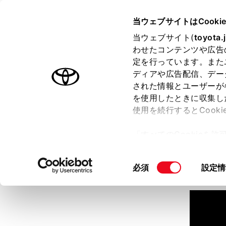
TOYOTA
当ウェブサイトはCooki
当ウェブサイト(
toyota.
わせたコンテンツや広告
ラインアップ
オーナーサポート
トピックス
定を行っています。また
ディアや広告配信、デー
された情報とユーザーが
見積りシミュレーション
を使用したときに収集し
使用を続行するとCook
見積りシミュレーションのデ
「すべてのCookieを
詳しくは販売店までお問合せ
ー)が保存されることに同
更、同意を撤回したりす
同
必須
設定情
て
」をご覧ください。
意
の
選
択