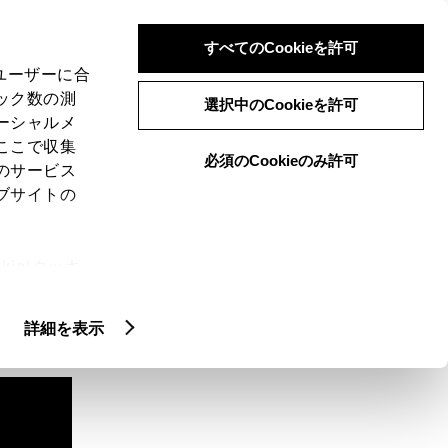
検索
メニュー
ログイン
すべてのCookieを許可
、ユーザーに合
ック数の測
選択中のCookieを許可
ーシャルメ
ここで収集
必須のCookieのみ許可
のサービス
ブサイトの
ie(クッキ
、設定の変
扱いについ
詳細を表示