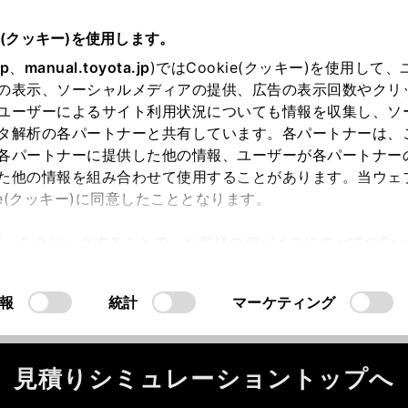
e(クッキー)を使用します。
jp
、
manual.toyota.jp
)ではCookie(クッキー)を使用して
の表示、ソーシャルメディアの提供、広告の表示回数やクリ
ユーザーによるサイト利用状況についても情報を収集し、ソ
タ解析の各パートナーと共有しています。各パートナーは、
各パートナーに提供した他の情報、ユーザーが各パートナー
た他の情報を組み合わせて使用することがあります。当ウェ
ie(クッキー)に同意したこととなります。
ータが正常に取得できませんでした。
許可」をクリックすることで、お客様のデバイスにすべてのCook
ください。
（2-7-4）
意したことになります。Cookie(クッキー)のオプトアウト
るにあたっては、当社の「
Cookie（クッキー）情報の取り
報
統計
マーケティング
見積りシミュレーショントップへ