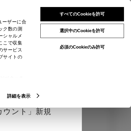
検索
メニュー
ログイン
すべてのCookieを許可
、ユーザーに合
ック数の測
選択中のCookieを許可
ーシャルメ
ここで収集
必須のCookieのみ許可
のサービス
売店を選択する
とお店の価格を表
ブサイトの
Close
ie(クッキ
、設定の変
エクステリア
インテリア
機能
扱いについ
詳細を表示
カウント」新規
カラー
ボディカラー