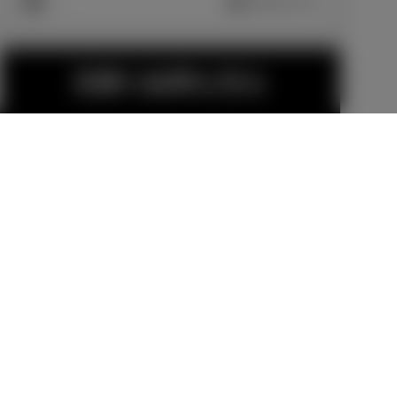
車両画像に反映
エクステリア
見積り結果を見る
MODELLISTA
MODELLISTA
エアロパーツ
エアロパーツ
セットA（AD
セットB（AD
販売店オプション
販売店オプション
VANCE BLAS
VANCE BLAS
155,100
円
248,600
円
T STYLE）
T STYLE）
金（除く消費税）、登録料などの諸費用は別
フロントスポ
サイドスカー