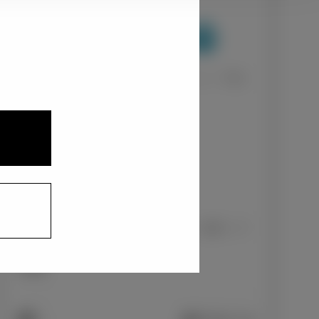
1
2
3
ナチュラルベージュマイカメタリック〈T32〉
+0
円
インテリアカラー
1
ファブリック（レッドパイピング：前席）/ブ
ラック
+0
円