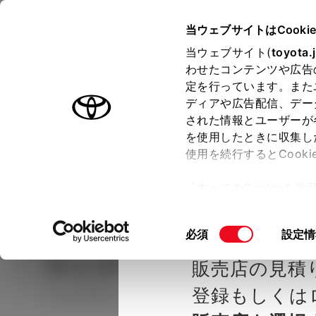
TOYOTA
当ウェブサイトはCooki
当ウェブサイト(
toyota.
わせたコンテンツや広告
ラインアップ
オーナーサポート
トピックス
定を行っています。また
ディアや広告配信、デー
された情報とユーザーが
見積りシミュレーシ
メー
を使用したときに収集し
使用を続行するとCook
示し
ョン
「すべてのCookieを
ー)が保存されることに同
種を選ぶ
Step2 グレードを選ぶ
高知トヨ
更、同意を撤回したりす
同
必須
設定情
て
」をご覧ください。
意
ライズ
HYBRID G
販売店の見積
の
選
登録もしくは
ハイブリッド その他 2WD 5名
択