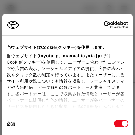
TOYOTA
検索
メニュ
ログイン
ラインアップ
オーナーサポート
トピックス
見積りシミュレーション
当ウェブサイトはCookie(クッキー)を使用します。
Close
メーカー参考価格を表示しています。
販売店を
当ウェブサイト(
toyota.jp
、
manual.toyota.jp
)では
高知トヨタの見積りを確認
Cookie(クッキー)を使用して、ユーザーに合わせたコンテン
選択する
とお店の価格を表示します。
ツや広告の表示、ソーシャルメディアの提供、広告の表示回
数やクリック数の測定を行っています。またユーザーによる
販売店の見積りを確認するため
Step3 オプションを選ぶ カラー
サイト利用状況についても情報を収集し、ソーシャルメディ
アや広告配信、データ解析の各パートナーと共有していま
には「TOYOTAアカウント」新
す。各パートナーは、ここで収集された情報とユーザーが各
ライズ
Z
規登録もしくはログインが必要
パートナーに提供した他の情報、ユーザーが各パートナーの
サービスを使用したときに収集した他の情報を組み合わせて
ガソリン1.0L CVT 4WD 5名
になります。
使用することがあります。当ウェブサイトの使用を続行する
販売店を選択すると以下の情報
同
とCookie(クッキー)に同意したこととなります。
エクステリア
インテリア
必須
意
が確認できます。
の
「すべてのCookieを許可」をクリックすることで、お客様の