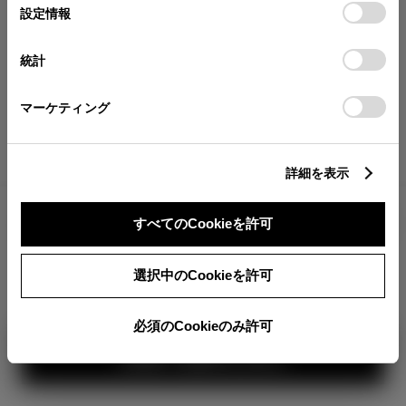
選
デバイスにすべてのCookie(クッキー)が保存されることに同
設定情報
択
意したことになります。Cookie(クッキー)のオプトアウト、
分割払いの価格
設定の変更、同意を撤回したりするにあたっては、当社の
税金・諸費用の詳細
統計
「
Cookie（クッキー）情報の取り扱いについて
」をご覧くだ
取付費を含む販売店オプション価格
さい。
マーケティング
ログイン
詳細を表示
TOYOTAアカウント新規登録
2,490,400
車両本体
すべてのCookieを許可
円
+オプション価格
選択中のCookieを許可
選択したオプションを見る
カラー
必須のCookieのみ許可
見積り結果を見る
ボディカラー
1
2
3