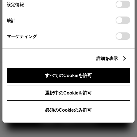
が確認できます。
選
デバイスにすべてのCookie(クッキー)が保存されることに同
設定情報
択
意したことになります。Cookie(クッキー)のオプトアウト、
分割払いの価格
設定の変更、同意を撤回したりするにあたっては、当社の
統計
税金・諸費用の詳細
「
Cookie（クッキー）情報の取り扱いについて
」をご覧くだ
取付費を含む販売店オプション価格
さい。
マーケティング
ログイン
詳細を表示
すべてのCookieを許可
TOYOTAアカウント新規登録
360°
選択中のCookieを許可
カラー
必須のCookieのみ許可
ボディカラー
1
3
2