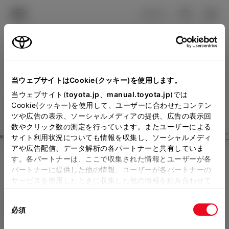
TOYOTA
検索
メニュ
ログイン
ラインアップ
オーナーサポート
トピックス
見積りシミュレーション
Close
当ウェブサイトはCookie(クッキー)を使用します。
福岡トヨタ／長崎トヨタの
メーカー参考価格を表示しています。
販売店を
当ウェブサイト(
toyota.jp
、
manual.toyota.jp
)では
Cookie(クッキー)を使用して、ユーザーに合わせたコンテン
選択する
とお店の価格を表示します。
見積りを確認
ツや広告の表示、ソーシャルメディアの提供、広告の表示回
数やクリック数の測定を行っています。またユーザーによる
Step3 オプションを選ぶ カラー
サイト利用状況についても情報を収集し、ソーシャルメディ
販売店の見積りを確認するため
アや広告配信、データ解析の各パートナーと共有していま
す。各パートナーは、ここで収集された情報とユーザーが各
には「TOYOTAアカウント」新
プリウス
Z
パートナーに提供した他の情報、ユーザーが各パートナーの
規登録もしくはログインが必要
サービスを使用したときに収集した他の情報を組み合わせて
ハイブリッド CVT E-Four 5名
使用することがあります。当ウェブサイトの使用を続行する
になります。
同
とCookie(クッキー)に同意したこととなります。
エクステリア
インテリア
必須
販売店を選択すると以下の情報
意
の
「すべてのCookieを許可」をクリックすることで、お客様の