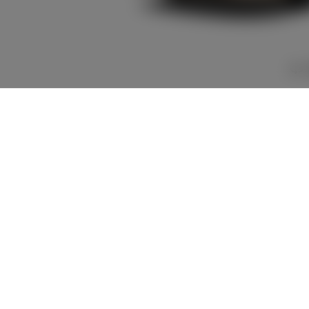
8,704,300
車両本体
+オプション価
円
格
車両本体価格
8,649,300
円
オプション価格
55,000
円
選択したオプションを見る