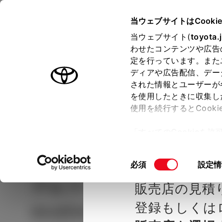
TOYOTA
当ウェブサイトはCooki
当ウェブサイト(
toyota.
わせたコンテンツや広告
ラインアップ
オーナーサポート
トピックス
定を行っています。また
ディアや広告配信、デー
された情報とユーザーが
見積りシミュレーシ
メー
を使用したときに収集し
使用を続行するとCook
示し
ョン
「すべてのCookieを
ー)が保存されることに同
種を選ぶ
Step2 グレードを選ぶ
熊本トヨ
更、同意を撤回したりす
同
必須
設定情
て
」をご覧ください。
意
アルファード
HYBRID E
販売店の見積
の
選
登録もしくは
ecutive Lounge 7人乗
択