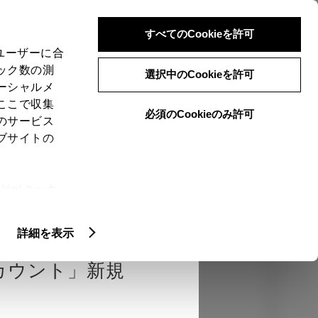
検索
メニュー
ログイン
すべてのCookieを許可
、ユーザーに合
ック数の測
選択中のCookieを許可
ーシャルメ
ここで収集
必須のCookieのみ許可
のサービス
売店を選択する
とお店の価格を表
ブサイトの
Close
ie(クッキ
、設定の変
エクステリア
インテリア
機能
扱いについ
詳細を表示
カウント」新規
カラー
ボディカラー