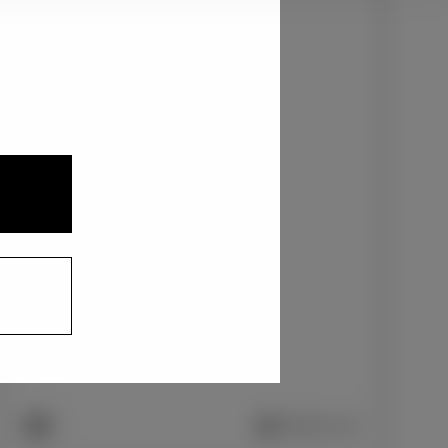
1
2
3
プレシャスレオブロンド〈4Y7〉
+55,000
円
インテリアカラー
1
2
プレミアムナッパ本革/ブラック
+0
円
車両画像に反映