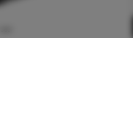
360°
メーカー参考価格を表示して
います。
販売店を選択する
とお店の価
格を表示します。