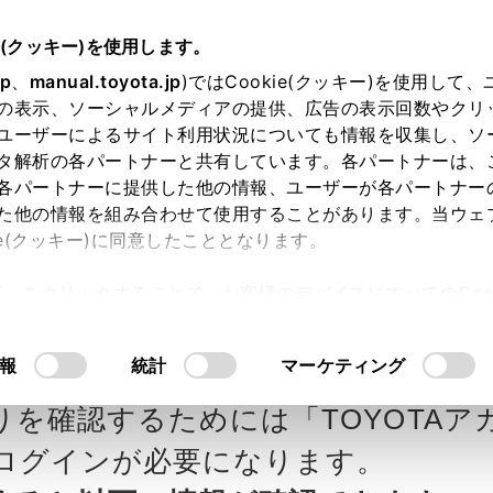
e(クッキー)を使用します。
jp
、
manual.toyota.jp
)ではCookie(クッキー)を使用して
の表示、ソーシャルメディアの提供、広告の表示回数やクリ
ユーザーによるサイト利用状況についても情報を収集し、ソ
タ解析の各パートナーと共有しています。各パートナーは、
各パートナーに提供した他の情報、ユーザーが各パートナー
カー参考価格を表示しています。
販
た他の情報を組み合わせて使用することがあります。当ウェ
ie(クッキー)に同意したこととなります。
ます。
許可」をクリックすることで、お客様のデバイスにすべてのCook
意したことになります。Cookie(クッキー)のオプトアウト
タ自動車の見積りを確認
Step3 オプションを選ぶ カラー
るにあたっては、当社の「
Cookie（クッキー）情報の取り
報
統計
マーケティング
x
りを確認するためには「TOYOTAア
エクステリア
インテリア
ログインが必要になります。
り