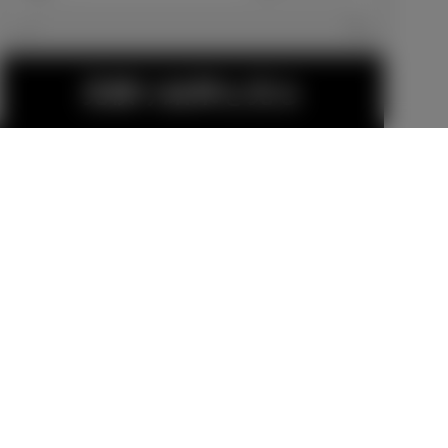
エクステリア
見積り結果を見る
225/55R19タ
イヤ＆19×7J
スペアタイヤ
アルミホイー
メーカーオプショ
（応急用T165/
ル（切削光輝
ン
80D17）
メーカーオプショ
＋ブラック塗
ン
33,000
円
装）
25,300
円