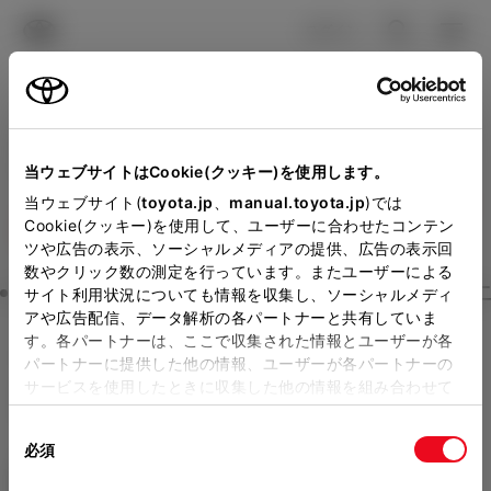
TOYOTA
検索
メニュ
ログイン
ラインアップ
オーナーサポート
トピックス
見積りシミュレーション
Close
当ウェブサイトはCookie(クッキー)を使用します。
熊本トヨタ自動車の見積り
メーカー参考価格を表示しています。
販売店を
当ウェブサイト(
toyota.jp
、
manual.toyota.jp
)では
Cookie(クッキー)を使用して、ユーザーに合わせたコンテン
選択する
とお店の価格を表示します。
を確認
ツや広告の表示、ソーシャルメディアの提供、広告の表示回
数やクリック数の測定を行っています。またユーザーによる
Step3 オプションを選ぶ カラー
サイト利用状況についても情報を収集し、ソーシャルメディ
販売店の見積りを確認するため
アや広告配信、データ解析の各パートナーと共有していま
す。各パートナーは、ここで収集された情報とユーザーが各
には「TOYOTAアカウント」新
アルファード
HYBRID Executi
パートナーに提供した他の情報、ユーザーが各パートナーの
規登録もしくはログインが必要
サービスを使用したときに収集した他の情報を組み合わせて
ve Lounge 7人乗り
使用することがあります。当ウェブサイトの使用を続行する
になります。
同
とCookie(クッキー)に同意したこととなります。
ハイブリッド CVT E-Four 7名
必須
販売店を選択すると以下の情報
意
の
「すべてのCookieを許可」をクリックすることで、お客様の
エクステリア
インテリア