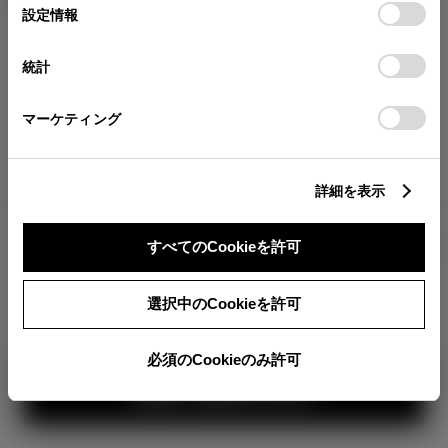
が確認できます。
選
デバイスにすべてのCookie(クッキー)が保存されることに同
設定情報
択
意したことになります。Cookie(クッキー)のオプトアウト、
分割払いの価格
設定の変更、同意を撤回したりするにあたっては、当社の
統計
税金・諸費用の詳細
「
Cookie（クッキー）情報の取り扱いについて
」をご覧くだ
取付費を含む販売店オプション価格
さい。
マーケティング
ログイン
詳細を表示
8,924,300
車両本体
すべてのCookieを許可
円
TOYOTAアカウント新規登録
+オプション価格
選択中のCookieを許可
選択したオプションを見る
360°
必須のCookieのみ許可
カラー
見積り結果を見る
ボディカラー