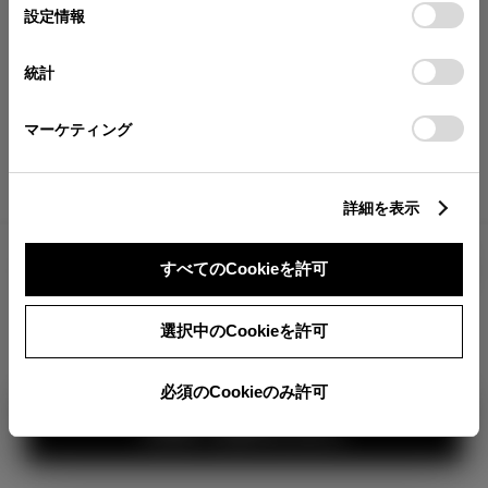
が確認できます。
選
デバイスにすべてのCookie(クッキー)が保存されることに同
設定情報
択
意したことになります。Cookie(クッキー)のオプトアウト、
分割払いの価格
設定の変更、同意を撤回したりするにあたっては、当社の
統計
税金・諸費用の詳細
「
Cookie（クッキー）情報の取り扱いについて
」をご覧くだ
取付費を含む販売店オプション価格
さい。
マーケティング
ログイン
詳細を表示
3,294,500
車両本体
すべてのCookieを許可
円
TOYOTAアカウント新規登録
+オプション価格
360°
選択中のCookieを許可
選択したオプションを見る
カラー
必須のCookieのみ許可
見積り結果を見る
ボディカラー
1
3
2