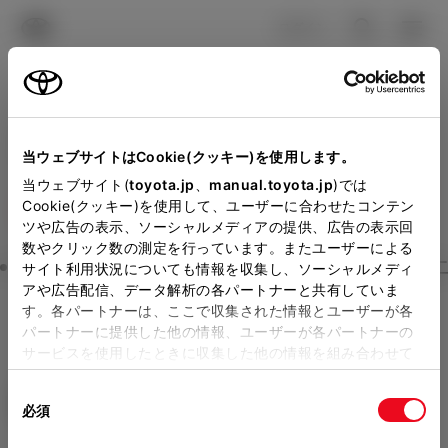
TOYOTA
検索
メニュ
ログイン
ラインアップ
オーナーサポート
トピックス
見積りシミュレーション
Close
当ウェブサイトはCookie(クッキー)を使用します。
沖縄トヨタ自動車の見積り
メーカー参考価格を表示しています。
販売店を
当ウェブサイト(
toyota.jp
、
manual.toyota.jp
)では
Cookie(クッキー)を使用して、ユーザーに合わせたコンテン
選択する
とお店の価格を表示します。
を確認
ツや広告の表示、ソーシャルメディアの提供、広告の表示回
数やクリック数の測定を行っています。またユーザーによる
Step3 オプションを選ぶ カラー
サイト利用状況についても情報を収集し、ソーシャルメディ
販売店の見積りを確認するため
アや広告配信、データ解析の各パートナーと共有していま
す。各パートナーは、ここで収集された情報とユーザーが各
には「TOYOTAアカウント」新
ノア
S-X 8人乗り
パートナーに提供した他の情報、ユーザーが各パートナーの
規登録もしくはログインが必要
サービスを使用したときに収集した他の情報を組み合わせて
ハイブリッド CVT 2WD 8名
使用することがあります。当ウェブサイトの使用を続行する
になります。
同
とCookie(クッキー)に同意したこととなります。
エクステリア
インテリア
必須
販売店を選択すると以下の情報
意
の
「すべてのCookieを許可」をクリックすることで、お客様の