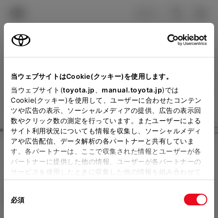
TOYOTA
検索
メニュ
ログイン
ラインアップ
オーナーサポート
トピックス
見積りシミュレーション
Close
当ウェブサイトはCookie(クッキー)を使用します。
旭川トヨペットの見積りを
メーカー参考価格を表示しています。
販売店を
当ウェブサイト(
toyota.jp
、
manual.toyota.jp
)では
Cookie(クッキー)を使用して、ユーザーに合わせたコンテン
選択する
とお店の価格を表示します。
確認
ツや広告の表示、ソーシャルメディアの提供、広告の表示回
数やクリック数の測定を行っています。またユーザーによる
Step3 オプションを選ぶ カラー
サイト利用状況についても情報を収集し、ソーシャルメディ
販売店の見積りを確認するため
アや広告配信、データ解析の各パートナーと共有していま
す。各パートナーは、ここで収集された情報とユーザーが各
には「TOYOTAアカウント」新
カローラ ツーリング
G
パートナーに提供した他の情報、ユーザーが各パートナーの
規登録もしくはログインが必要
サービスを使用したときに収集した他の情報を組み合わせて
ハイブリッド CVT E-Four 5名
使用することがあります。当ウェブサイトの使用を続行する
になります。
同
とCookie(クッキー)に同意したこととなります。
エクステリア
インテリア
必須
販売店を選択すると以下の情報
意
の
「すべてのCookieを許可」をクリックすることで、お客様の