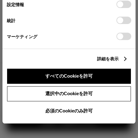
が確認できます。
選
デバイスにすべてのCookie(クッキー)が保存されることに同
設定情報
択
意したことになります。Cookie(クッキー)のオプトアウト、
分割払いの価格
設定の変更、同意を撤回したりするにあたっては、当社の
統計
税金・諸費用の詳細
「
Cookie（クッキー）情報の取り扱いについて
」をご覧くだ
取付費を含む販売店オプション価格
さい。
マーケティング
ログイン
詳細を表示
3,104,200
車両本体
すべてのCookieを許可
円
TOYOTAアカウント新規登録
+オプション価格
360°
選択中のCookieを許可
選択したオプションを見る
カラー
必須のCookieのみ許可
見積り結果を見る
ボディカラー
1
3
2