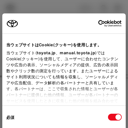
TOYOTA
検索
メニュ
ログイン
ラインアップ
オーナーサポート
トピックス
見積りシミュレーション
Close
当ウェブサイトはCookie(クッキー)を使用します。
旭川トヨペットの見積りを
メーカー参考価格を表示しています。
販売店を
当ウェブサイト(
toyota.jp
、
manual.toyota.jp
)では
Cookie(クッキー)を使用して、ユーザーに合わせたコンテン
選択する
とお店の価格を表示します。
確認
ツや広告の表示、ソーシャルメディアの提供、広告の表示回
数やクリック数の測定を行っています。またユーザーによる
Step3 オプションを選ぶ カラー
サイト利用状況についても情報を収集し、ソーシャルメディ
販売店の見積りを確認するため
アや広告配信、データ解析の各パートナーと共有していま
す。各パートナーは、ここで収集された情報とユーザーが各
には「TOYOTAアカウント」新
カローラ ツーリング
G
パートナーに提供した他の情報、ユーザーが各パートナーの
規登録もしくはログインが必要
サービスを使用したときに収集した他の情報を組み合わせて
ハイブリッド CVT 2WD 5名
使用することがあります。当ウェブサイトの使用を続行する
になります。
同
とCookie(クッキー)に同意したこととなります。
エクステリア
インテリア
必須
販売店を選択すると以下の情報
意
の
「すべてのCookieを許可」をクリックすることで、お客様の