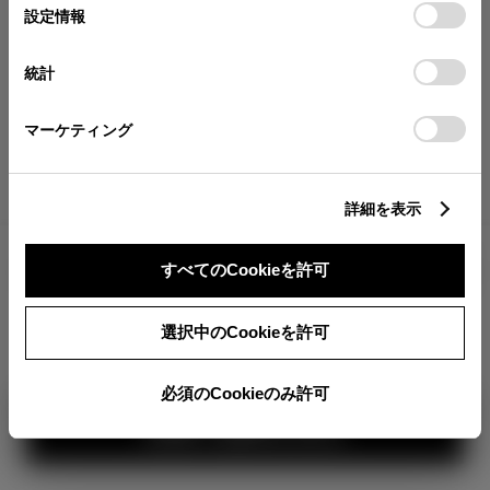
が確認できます。
選
デバイスにすべてのCookie(クッキー)が保存されることに同
設定情報
択
意したことになります。Cookie(クッキー)のオプトアウト、
分割払いの価格
設定の変更、同意を撤回したりするにあたっては、当社の
統計
税金・諸費用の詳細
「
Cookie（クッキー）情報の取り扱いについて
」をご覧くだ
取付費を含む販売店オプション価格
さい。
マーケティング
ログイン
詳細を表示
2,889,700
車両本体
すべてのCookieを許可
円
TOYOTAアカウント新規登録
+オプション価格
360°
選択中のCookieを許可
選択したオプションを見る
カラー
必須のCookieのみ許可
見積り結果を見る
ボディカラー
1
3
2