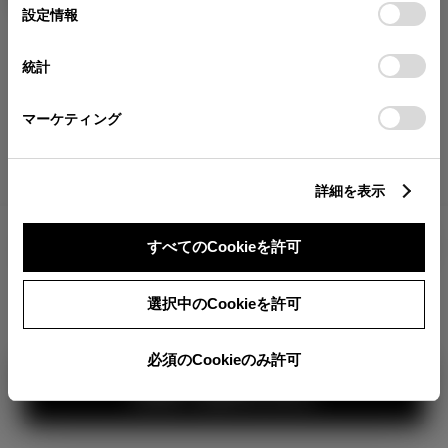
が確認できます。
選
デバイスにすべてのCookie(クッキー)が保存されることに同
設定情報
択
意したことになります。Cookie(クッキー)のオプトアウト、
分割払いの価格
設定の変更、同意を撤回したりするにあたっては、当社の
統計
税金・諸費用の詳細
「
Cookie（クッキー）情報の取り扱いについて
」をご覧くだ
取付費を含む販売店オプション価格
さい。
マーケティング
ログイン
詳細を表示
4,239,400
車両本体
すべてのCookieを許可
円
TOYOTAアカウント新規登録
+オプション価格
選択中のCookieを許可
選択したオプションを見る
選択されたオプションは画像に
反映されていませ
必須のCookieのみ許可
ん。
見積り結果を見る
カラー