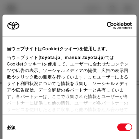
TOYOTA
検索
メニュ
ログイン
ラインアップ
オーナーサポート
トピックス
見積りシミュレーション
Close
当ウェブサイトはCookie(クッキー)を使用します。
旭川トヨペットの見積りを
メーカー参考価格を表示しています。
販売店を
当ウェブサイト(
toyota.jp
、
manual.toyota.jp
)では
Cookie(クッキー)を使用して、ユーザーに合わせたコンテン
選択する
とお店の価格を表示します。
確認
ツや広告の表示、ソーシャルメディアの提供、広告の表示回
数やクリック数の測定を行っています。またユーザーによる
Step3 オプションを選ぶ カラー
サイト利用状況についても情報を収集し、ソーシャルメディ
販売店の見積りを確認するため
アや広告配信、データ解析の各パートナーと共有していま
す。各パートナーは、ここで収集された情報とユーザーが各
には「TOYOTAアカウント」新
ハイエース ワゴン
グランドキ
パートナーに提供した他の情報、ユーザーが各パートナーの
規登録もしくはログインが必要
サービスを使用したときに収集した他の情報を組み合わせて
ャビン 10人乗り
使用することがあります。当ウェブサイトの使用を続行する
になります。
同
とCookie(クッキー)に同意したこととなります。
ガソリン2.7L AT 2WD 10名
必須
販売店を選択すると以下の情報
意
の
「すべてのCookieを許可」をクリックすることで、お客様の
エクステリア
インテリア