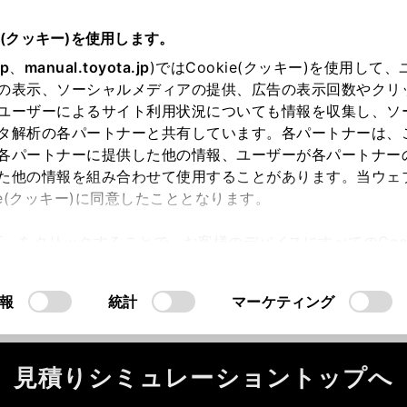
e(クッキー)を使用します。
jp
、
manual.toyota.jp
)ではCookie(クッキー)を使用して
の表示、ソーシャルメディアの提供、広告の表示回数やクリ
ユーザーによるサイト利用状況についても情報を収集し、ソ
タ解析の各パートナーと共有しています。各パートナーは、
各パートナーに提供した他の情報、ユーザーが各パートナー
た他の情報を組み合わせて使用することがあります。当ウェ
ie(クッキー)に同意したこととなります。
ータが正常に取得できませんでした。
許可」をクリックすることで、お客様のデバイスにすべてのCook
ください。
（2-7-4）
意したことになります。Cookie(クッキー)のオプトアウト
るにあたっては、当社の「
Cookie（クッキー）情報の取り
報
統計
マーケティング
見積りシミュレーショントップへ