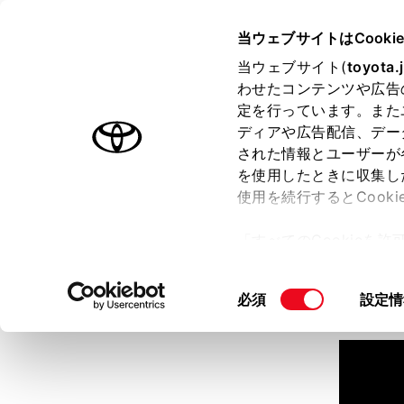
TOYOTA
当ウェブサイトはCooki
当ウェブサイト(
toyota.
わせたコンテンツや広告
ラインアップ
オーナーサポート
トピックス
定を行っています。また
ディアや広告配信、デー
された情報とユーザーが
見積りシミュレーション
を使用したときに収集し
使用を続行するとCook
見積りシミュレーションのデ
「すべてのCookieを
詳しくは販売店までお問合せ
ー)が保存されることに同
更、同意を撤回したりす
同
必須
設定情
て
」をご覧ください。
意
の
選
択