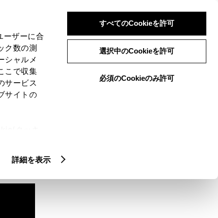
検索
メニュー
ログイン
すべてのCookieを許可
、ユーザーに合
ック数の測
選択中のCookieを許可
ーシャルメ
ここで収集
必須のCookieのみ許可
のサービス
ブサイトの
ie(クッキ
、設定の変
扱いについ
詳細を表示