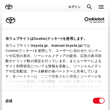
TOYOTA
検索
メニュ
ログイン
ラインアップ
オーナーサポート
トピックス
見積りシミュレーション
当ウェブサイトはCookie(クッキー)を使用します。
当ウェブサイト(
toyota.jp
、
manual.toyota.jp
)では
見積りシミュレーションのデータが
Cookie(クッキー)を使用して、ユーザーに合わせたコンテン
ツや広告の表示、ソーシャルメディアの提供、広告の表示回
正常に取得できませんでした。
数やクリック数の測定を行っています。またユーザーによる
詳しくは販売店までお問合せくださ
サイト利用状況についても情報を収集し、ソーシャルメディ
アや広告配信、データ解析の各パートナーと共有していま
い。
す。各パートナーは、ここで収集された情報とユーザーが各
パートナーに提供した他の情報、ユーザーが各パートナーの
（2-31-4）
サービスを使用したときに収集した他の情報を組み合わせて
使用することがあります。当ウェブサイトの使用を続行する
同
とCookie(クッキー)に同意したこととなります。
必須
意
の
「すべてのCookieを許可」をクリックすることで、お客様の