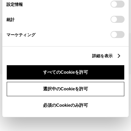
見積りシミュレーショントップへ
選
デバイスにすべてのCookie(クッキー)が保存されることに同
設定情報
択
意したことになります。Cookie(クッキー)のオプトアウト、
設定の変更、同意を撤回したりするにあたっては、当社の
統計
「
Cookie（クッキー）情報の取り扱いについて
」をご覧くだ
さい。
マーケティング
サイトマップ
サイト利用について
個人情報の取扱いについて
TOYOTAアカウント利用規約
反社会的勢力に対する基本方針
企業情報
リコール情報
詳細を表示
©1995-2026 TOYOTA MOTOR CORPORATION. ALL RIGHTS RESERVED.
すべてのCookieを許可
選択中のCookieを許可
必須のCookieのみ許可