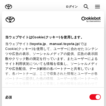
TOYOTA
検索
メニュ
ログイン
ラインアップ
オーナーサポート
トピックス
見積りシミュレーション
当ウェブサイトはCookie(クッキー)を使用します。
当ウェブサイト(
toyota.jp
、
manual.toyota.jp
)では
見積りシミュレーションのデータが
Cookie(クッキー)を使用して、ユーザーに合わせたコンテン
ツや広告の表示、ソーシャルメディアの提供、広告の表示回
正常に取得できませんでした。
数やクリック数の測定を行っています。またユーザーによる
詳しくは販売店までお問合せくださ
サイト利用状況についても情報を収集し、ソーシャルメディ
アや広告配信、データ解析の各パートナーと共有していま
い。
す。各パートナーは、ここで収集された情報とユーザーが各
パートナーに提供した他の情報、ユーザーが各パートナーの
（2-31-4）
サービスを使用したときに収集した他の情報を組み合わせて
使用することがあります。当ウェブサイトの使用を続行する
同
とCookie(クッキー)に同意したこととなります。
必須
意
の
「すべてのCookieを許可」をクリックすることで、お客様の