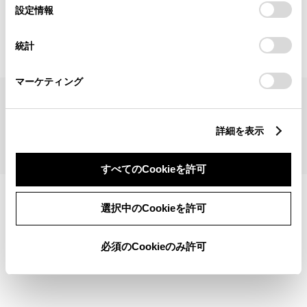
見積りシミュレーショントップへ
選
デバイスにすべてのCookie(クッキー)が保存されることに同
設定情報
択
意したことになります。Cookie(クッキー)のオプトアウト、
設定の変更、同意を撤回したりするにあたっては、当社の
統計
「
Cookie（クッキー）情報の取り扱いについて
」をご覧くだ
さい。
マーケティング
サイトマップ
サイト利用について
個人情報の取扱いについて
TOYOTAアカウント利用規約
反社会的勢力に対する基本方針
企業情報
リコール情報
詳細を表示
©1995-2026 TOYOTA MOTOR CORPORATION. ALL RIGHTS RESERVED.
すべてのCookieを許可
選択中のCookieを許可
必須のCookieのみ許可