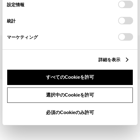
見積りシミュレーショントップへ
選
デバイスにすべてのCookie(クッキー)が保存されることに同
設定情報
択
意したことになります。Cookie(クッキー)のオプトアウト、
設定の変更、同意を撤回したりするにあたっては、当社の
統計
「
Cookie（クッキー）情報の取り扱いについて
」をご覧くだ
さい。
マーケティング
サイトマップ
サイト利用について
個人情報の取扱いについて
TOYOTAアカウント利用規約
反社会的勢力に対する基本方針
企業情報
リコール情報
詳細を表示
©1995-2026 TOYOTA MOTOR CORPORATION. ALL RIGHTS RESERVED.
すべてのCookieを許可
選択中のCookieを許可
必須のCookieのみ許可