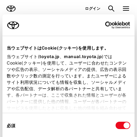
TOYOTA
検索
メニュ
ログイン
ラインアップ
オーナーサポート
トピックス
見積りシミュレーション
当ウェブサイトはCookie(クッキー)を使用します。
当ウェブサイト(
toyota.jp
、
manual.toyota.jp
)では
見積りシミュレーションのデータが
Cookie(クッキー)を使用して、ユーザーに合わせたコンテン
ツや広告の表示、ソーシャルメディアの提供、広告の表示回
正常に取得できませんでした。
数やクリック数の測定を行っています。またユーザーによる
詳しくは販売店までお問合せくださ
サイト利用状況についても情報を収集し、ソーシャルメディ
アや広告配信、データ解析の各パートナーと共有していま
い。
す。各パートナーは、ここで収集された情報とユーザーが各
パートナーに提供した他の情報、ユーザーが各パートナーの
（2-7-4）
サービスを使用したときに収集した他の情報を組み合わせて
使用することがあります。当ウェブサイトの使用を続行する
同
とCookie(クッキー)に同意したこととなります。
必須
意
の
「すべてのCookieを許可」をクリックすることで、お客様の