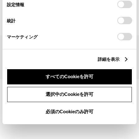
見積りシミュレーショントップへ
選
デバイスにすべてのCookie(クッキー)が保存されることに同
設定情報
択
意したことになります。Cookie(クッキー)のオプトアウト、
設定の変更、同意を撤回したりするにあたっては、当社の
統計
「
Cookie（クッキー）情報の取り扱いについて
」をご覧くだ
さい。
マーケティング
サイトマップ
サイト利用について
個人情報の取扱いについて
TOYOTAアカウント利用規約
反社会的勢力に対する基本方針
企業情報
リコール情報
詳細を表示
©1995-2026 TOYOTA MOTOR CORPORATION. ALL RIGHTS RESERVED.
すべてのCookieを許可
選択中のCookieを許可
必須のCookieのみ許可