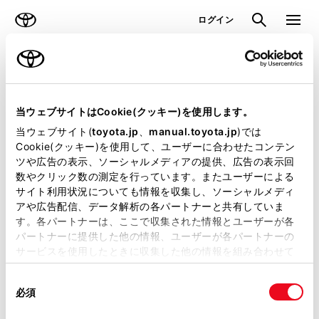
TOYOTA
検索
メニュ
ログイン
ラインアップ
オーナーサポート
トピックス
見積りシミュレーション
当ウェブサイトはCookie(クッキー)を使用します。
当ウェブサイト(
toyota.jp
、
manual.toyota.jp
)では
見積りシミュレーションのデータが
Cookie(クッキー)を使用して、ユーザーに合わせたコンテン
ツや広告の表示、ソーシャルメディアの提供、広告の表示回
正常に取得できませんでした。
数やクリック数の測定を行っています。またユーザーによる
詳しくは販売店までお問合せくださ
サイト利用状況についても情報を収集し、ソーシャルメディ
アや広告配信、データ解析の各パートナーと共有していま
い。
す。各パートナーは、ここで収集された情報とユーザーが各
パートナーに提供した他の情報、ユーザーが各パートナーの
（2-7-4）
サービスを使用したときに収集した他の情報を組み合わせて
使用することがあります。当ウェブサイトの使用を続行する
同
とCookie(クッキー)に同意したこととなります。
必須
意
の
「すべてのCookieを許可」をクリックすることで、お客様の