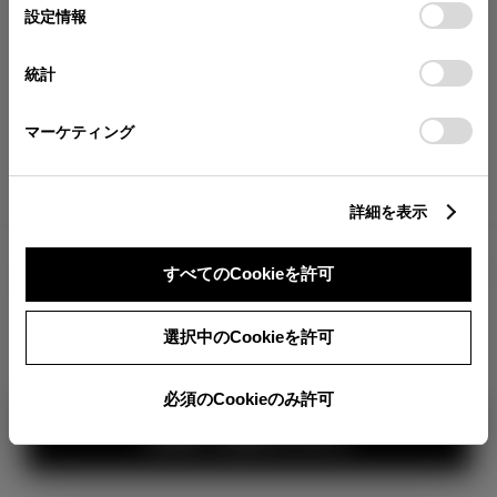
が確認できます。
選
デバイスにすべてのCookie(クッキー)が保存されることに同
設定情報
択
意したことになります。Cookie(クッキー)のオプトアウト、
分割払いの価格
設定の変更、同意を撤回したりするにあたっては、当社の
統計
税金・諸費用の詳細
「
Cookie（クッキー）情報の取り扱いについて
」をご覧くだ
取付費を含む販売店オプション価格
さい。
マーケティング
ログイン
詳細を表示
4,089,800
車両本体
すべてのCookieを許可
円
TOYOTAアカウント新規登録
+オプション価格
360°
選択中のCookieを許可
選択したオプションを見る
カラー
必須のCookieのみ許可
見積り結果を見る
ボディカラー
1
3
2