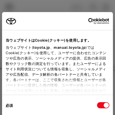
TOYOTA
検索
メニュ
ログイン
ラインアップ
オーナーサポート
トピックス
見積りシミュレーション
Close
当ウェブサイトはCookie(クッキー)を使用します。
群馬トヨペットの見積りを
メーカー参考価格を表示しています。
販売店を
当ウェブサイト(
toyota.jp
、
manual.toyota.jp
)では
Cookie(クッキー)を使用して、ユーザーに合わせたコンテン
選択する
とお店の価格を表示します。
確認
ツや広告の表示、ソーシャルメディアの提供、広告の表示回
数やクリック数の測定を行っています。またユーザーによる
Step3 オプションを選ぶ カラー
サイト利用状況についても情報を収集し、ソーシャルメディ
販売店の見積りを確認するため
アや広告配信、データ解析の各パートナーと共有していま
す。各パートナーは、ここで収集された情報とユーザーが各
には「TOYOTAアカウント」新
ノア
S-Z 7人乗り
パートナーに提供した他の情報、ユーザーが各パートナーの
規登録もしくはログインが必要
サービスを使用したときに収集した他の情報を組み合わせて
ハイブリッド CVT 2WD 7名
使用することがあります。当ウェブサイトの使用を続行する
になります。
同
とCookie(クッキー)に同意したこととなります。
エクステリア
インテリア
必須
販売店を選択すると以下の情報
意
の
「すべてのCookieを許可」をクリックすることで、お客様の