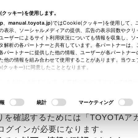
e(クッキー)を使用します。
jp
、
manual.toyota.jp
)ではCookie(クッキー)を使用して
の表示、ソーシャルメディアの提供、広告の表示回数やクリ
ユーザーによるサイト利用状況についても情報を収集し、ソ
タ解析の各パートナーと共有しています。各パートナーは、
各パートナーに提供した他の情報、ユーザーが各パートナー
カー参考価格を表示しています。
販
た他の情報を組み合わせて使用することがあります。当ウェ
ie(クッキー)に同意したこととなります。
ます。
許可」をクリックすることで、お客様のデバイスにすべてのCook
意したことになります。Cookie(クッキー)のオプトアウト
ペットの見積りを確認
Step3 オプションを選ぶ カラー
るにあたっては、当社の「
Cookie（クッキー）情報の取り
報
統計
マーケティング
りを確認するためには「TOYOTAア
エクステリア
インテリア
ログインが必要になります。