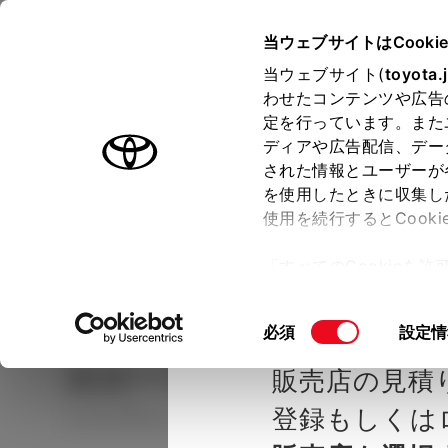
TOYOTA
当ウェブサイトはCooki
当ウェブサイト(
toyota.
わせたコンテンツや広告
ラインアップ
オーナーサポート
トピックス
定を行っています。また
ディアや広告配信、デー
された情報とユーザーが
見積りシミュレーシ
メー
を使用したときに収集し
使用を続行するとCook
示し
ョン
「すべてのCookieを
ー)が保存されることに同
種を選ぶ
Step2 グレードを選ぶ
千葉トヨ
更、同意を撤回したりす
同
必須
設定情
て
」をご覧ください。
意
カローラ スポーツ
G X
販売店の見積
の
選
登録もしくは
ハイブリッド CVT 2WD 5名
択