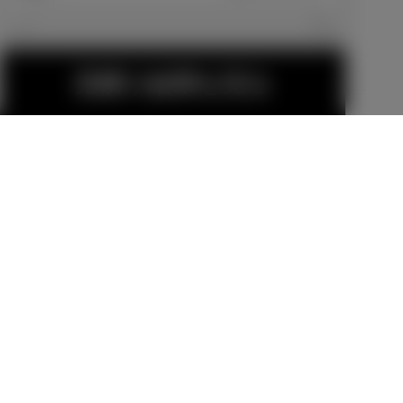
エクステリア
見積り結果を見る
スペアタイヤ
スペアタイヤ
（応急用 T12
（応急用 T12
5/70D17）
5/70D17）＋
メーカーオプショ
メーカーオプショ
アクセサリー
ン
ン
コンセント（A
14,300
円
59,400
円
C100V・1500
W/センターコ
ンソール後側1
金（除く消費税）、登録料などの諸費用は別