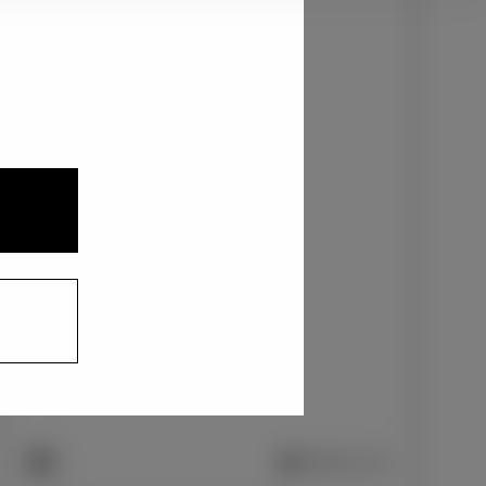
2
3
1
ニュートラルブラック〈229〉
+0
円
インテリアカラー
1
ファブリック/ブラック
+0
円
車両画像に反映