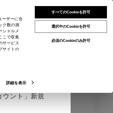
検索
メニュー
ログイン
すべてのCookieを許可
、ユーザーに合
ック数の測
選択中のCookieを許可
ーシャルメ
ここで収集
必須のCookieのみ許可
のサービス
売店を選択する
とお店の価格を表
ブサイトの
Close
ie(クッキ
、設定の変
エクステリア
インテリア
機能
扱いについ
詳細を表示
カウント」新規
カラー
ボディカラー