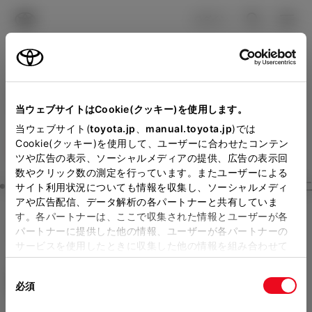
TOYOTA
検索
メニュ
ログイン
ラインアップ
オーナーサポート
トピックス
見積りシミュレーション
Close
当ウェブサイトはCookie(クッキー)を使用します。
千葉トヨペットの見積りを
メーカー参考価格を表示しています。
販売店を
当ウェブサイト(
toyota.jp
、
manual.toyota.jp
)では
Cookie(クッキー)を使用して、ユーザーに合わせたコンテン
選択する
とお店の価格を表示します。
確認
ツや広告の表示、ソーシャルメディアの提供、広告の表示回
数やクリック数の測定を行っています。またユーザーによる
Step3 オプションを選ぶ カラー
サイト利用状況についても情報を収集し、ソーシャルメディ
販売店の見積りを確認するため
アや広告配信、データ解析の各パートナーと共有していま
す。各パートナーは、ここで収集された情報とユーザーが各
には「TOYOTAアカウント」新
ピクシス エポック
L SA III
パートナーに提供した他の情報、ユーザーが各パートナーの
規登録もしくはログインが必要
サービスを使用したときに収集した他の情報を組み合わせて
ガソリン0.66L CVT 4WD 4名
使用することがあります。当ウェブサイトの使用を続行する
になります。
同
とCookie(クッキー)に同意したこととなります。
エクステリア
インテリア
必須
販売店を選択すると以下の情報
意
の
「すべてのCookieを許可」をクリックすることで、お客様の