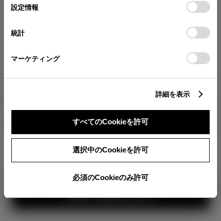
が確認できます。
選
デバイスにすべてのCookie(クッキー)が保存されることに同
設定情報
択
意したことになります。Cookie(クッキー)のオプトアウト、
分割払いの価格
設定の変更、同意を撤回したりするにあたっては、当社の
統計
税金・諸費用の詳細
「
Cookie（クッキー）情報の取り扱いについて
」をご覧くだ
取付費を含む販売店オプション価格
さい。
マーケティング
ログイン
詳細を表示
1,151,700
車両本体
すべてのCookieを許可
円
TOYOTAアカウント新規登録
+オプション価格
360°
選択中のCookieを許可
選択したオプションを見る
カラー
必須のCookieのみ許可
見積り結果を見る
ボディカラー
3
1
2