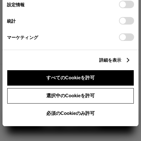
が確認できます。
選
デバイスにすべてのCookie(クッキー)が保存されることに同
設定情報
択
意したことになります。Cookie(クッキー)のオプトアウト、
分割払いの価格
設定の変更、同意を撤回したりするにあたっては、当社の
統計
税金・諸費用の詳細
「
Cookie（クッキー）情報の取り扱いについて
」をご覧くだ
取付費を含む販売店オプション価格
さい。
マーケティング
ログイン
詳細を表示
5,750,000
車両本体
すべてのCookieを許可
円
TOYOTAアカウント新規登録
+オプション価格
360°
選択中のCookieを許可
選択したオプションを見る
カラー
必須のCookieのみ許可
見積り結果を見る
ボディカラー
1
2
3