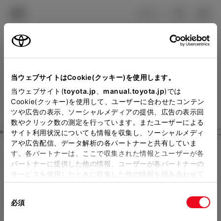
TOYOTA
検索
メニュ
ログイン
ラインアップ
オーナーサポート
トピックス
見積りシミュレーション
Close
当ウェブサイトはCookie(クッキー)を使用します。
千葉トヨペットの見積りを
メーカー参考価格を表示しています。
販売店を
当ウェブサイト(
toyota.jp
、
manual.toyota.jp
)では
Cookie(クッキー)を使用して、ユーザーに合わせたコンテン
選択する
とお店の価格を表示します。
確認
ツや広告の表示、ソーシャルメディアの提供、広告の表示回
数やクリック数の測定を行っています。またユーザーによる
Step3 オプションを選ぶ カラー
サイト利用状況についても情報を収集し、ソーシャルメディ
販売店の見積りを確認するため
アや広告配信、データ解析の各パートナーと共有していま
す。各パートナーは、ここで収集された情報とユーザーが各
には「TOYOTAアカウント」新
bZ4X Touring
Z
パートナーに提供した他の情報、ユーザーが各パートナーの
規登録もしくはログインが必要
サービスを使用したときに収集した他の情報を組み合わせて
BEVシステム FWD 5名
使用することがあります。当ウェブサイトの使用を続行する
になります。
同
とCookie(クッキー)に同意したこととなります。
エクステリア
インテリア
必須
販売店を選択すると以下の情報
意
の
「すべてのCookieを許可」をクリックすることで、お客様の