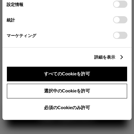
が確認できます。
選
デバイスにすべてのCookie(クッキー)が保存されることに同
設定情報
択
意したことになります。Cookie(クッキー)のオプトアウト、
分割払いの価格
設定の変更、同意を撤回したりするにあたっては、当社の
統計
税金・諸費用の詳細
「
Cookie（クッキー）情報の取り扱いについて
」をご覧くだ
取付費を含む販売店オプション価格
さい。
マーケティング
ログイン
詳細を表示
3,239,500
車両本体
すべてのCookieを許可
円
TOYOTAアカウント新規登録
+オプション価格
360°
選択中のCookieを許可
選択したオプションを見る
カラー
必須のCookieのみ許可
見積り結果を見る
ボディカラー
1
3
2