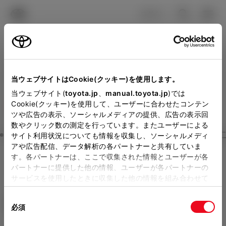
TOYOTA
検索
メニュ
ログイン
ラインアップ
オーナーサポート
トピックス
見積りシミュレーション
Close
当ウェブサイトはCookie(クッキー)を使用します。
山梨トヨペットの見積りを
メーカー参考価格を表示しています。
販売店を
当ウェブサイト(
toyota.jp
、
manual.toyota.jp
)では
Cookie(クッキー)を使用して、ユーザーに合わせたコンテン
選択する
とお店の価格を表示します。
確認
ツや広告の表示、ソーシャルメディアの提供、広告の表示回
数やクリック数の測定を行っています。またユーザーによる
Step3 オプションを選ぶ カラー
サイト利用状況についても情報を収集し、ソーシャルメディ
販売店の見積りを確認するため
アや広告配信、データ解析の各パートナーと共有していま
す。各パートナーは、ここで収集された情報とユーザーが各
には「TOYOTAアカウント」新
カローラ クロス
S
パートナーに提供した他の情報、ユーザーが各パートナーの
規登録もしくはログインが必要
サービスを使用したときに収集した他の情報を組み合わせて
ハイブリッド CVT E-Four 5名
使用することがあります。当ウェブサイトの使用を続行する
になります。
同
とCookie(クッキー)に同意したこととなります。
エクステリア
インテリア
必須
販売店を選択すると以下の情報
意
の
「すべてのCookieを許可」をクリックすることで、お客様の