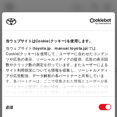
TOYOTA
検索
メニュ
ログイン
ラインアップ
オーナーサポート
トピックス
見積りシミュレーション
Close
当ウェブサイトはCookie(クッキー)を使用します。
山梨トヨペットの見積りを
メーカー参考価格を表示しています。
販売店を
当ウェブサイト(
toyota.jp
、
manual.toyota.jp
)では
Cookie(クッキー)を使用して、ユーザーに合わせたコンテン
選択する
とお店の価格を表示します。
確認
ツや広告の表示、ソーシャルメディアの提供、広告の表示回
数やクリック数の測定を行っています。またユーザーによる
Step3 オプションを選ぶ カラー
サイト利用状況についても情報を収集し、ソーシャルメディ
販売店の見積りを確認するため
アや広告配信、データ解析の各パートナーと共有していま
す。各パートナーは、ここで収集された情報とユーザーが各
には「TOYOTAアカウント」新
クラウン（スポーツ）
SPORT
パートナーに提供した他の情報、ユーザーが各パートナーの
規登録もしくはログインが必要
サービスを使用したときに収集した他の情報を組み合わせて
G
使用することがあります。当ウェブサイトの使用を続行する
になります。
同
とCookie(クッキー)に同意したこととなります。
ハイブリッド CVT E-Four 5名
必須
販売店を選択すると以下の情報
意
の
「すべてのCookieを許可」をクリックすることで、お客様の
エクステリア
インテリア