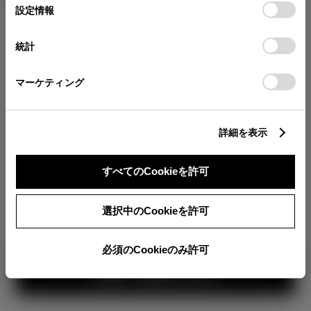
が確認できます。
選
デバイスにすべてのCookie(クッキー)が保存されることに同
設定情報
択
意したことになります。Cookie(クッキー)のオプトアウト、
分割払いの価格
設定の変更、同意を撤回したりするにあたっては、当社の
統計
税金・諸費用の詳細
「
Cookie（クッキー）情報の取り扱いについて
」をご覧くだ
取付費を含む販売店オプション価格
さい。
マーケティング
ログイン
詳細を表示
5,200,000
車両本体
すべてのCookieを許可
円
TOYOTAアカウント新規登録
+オプション価格
選択中のCookieを許可
選択したオプションを見る
360°
必須のCookieのみ許可
カラー
見積り結果を見る
ボディカラー