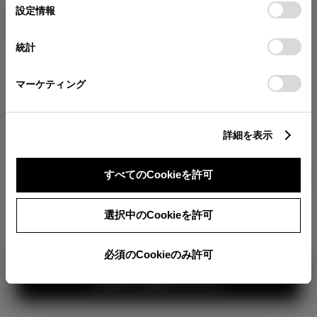
が確認できます。
選
デバイスにすべてのCookie(クッキー)が保存されることに同
設定情報
エクステリア
インテリア
択
意したことになります。Cookie(クッキー)のオプトアウト、
分割払いの価格
設定の変更、同意を撤回したりするにあたっては、当社の
統計
税金・諸費用の詳細
「
Cookie（クッキー）情報の取り扱いについて
」をご覧くだ
取付費を含む販売店オプション価格
さい。
マーケティング
ログイン
詳細を表示
4,112,200
車両本体
すべてのCookieを許可
円
TOYOTAアカウント新規登録
+オプション価格
選択中のCookieを許可
選択したオプションを見る
必須のCookieのみ許可
360°
見積り結果を見る
カラー