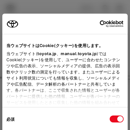
TOYOTA
検索
メニュ
ログイン
ラインアップ
オーナーサポート
トピックス
見積りシミュレーション
Close
当ウェブサイトはCookie(クッキー)を使用します。
山梨トヨペットの見積りを
メーカー参考価格を表示しています。
販売店を
当ウェブサイト(
toyota.jp
、
manual.toyota.jp
)では
Cookie(クッキー)を使用して、ユーザーに合わせたコンテン
選択する
とお店の価格を表示します。
確認
ツや広告の表示、ソーシャルメディアの提供、広告の表示回
数やクリック数の測定を行っています。またユーザーによる
Step3 オプションを選ぶ カラー
サイト利用状況についても情報を収集し、ソーシャルメディ
販売店の見積りを確認するため
アや広告配信、データ解析の各パートナーと共有していま
す。各パートナーは、ここで収集された情報とユーザーが各
には「TOYOTAアカウント」新
GRヤリス
モータースポーツ参
パートナーに提供した他の情報、ユーザーが各パートナーの
規登録もしくはログインが必要
サービスを使用したときに収集した他の情報を組み合わせて
戦用車両 RC Aero performanc
使用することがあります。当ウェブサイトの使用を続行する
になります。
同
とCookie(クッキー)に同意したこととなります。
e package (6MT)
必須
販売店を選択すると以下の情報
意
ガソリン1.6L MT 4WD 4名
の
「すべてのCookieを許可」をクリックすることで、お客様の