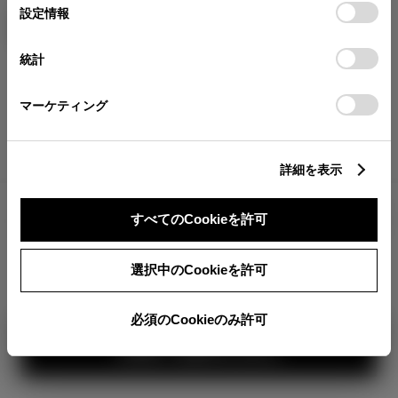
が確認できます。
選
デバイスにすべてのCookie(クッキー)が保存されることに同
設定情報
エクステリア
インテリア
択
意したことになります。Cookie(クッキー)のオプトアウト、
分割払いの価格
設定の変更、同意を撤回したりするにあたっては、当社の
統計
税金・諸費用の詳細
「
Cookie（クッキー）情報の取り扱いについて
」をご覧くだ
取付費を含む販売店オプション価格
さい。
マーケティング
ログイン
詳細を表示
4,462,200
車両本体
すべてのCookieを許可
円
TOYOTAアカウント新規登録
+オプション価格
選択中のCookieを許可
選択したオプションを見る
必須のCookieのみ許可
360°
見積り結果を見る
カラー