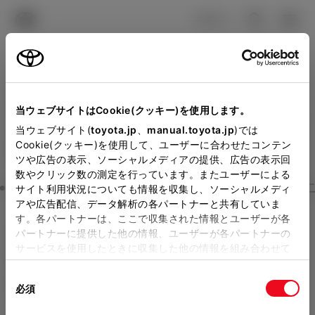
TOYOTA
検索
メニュ
ログイン
ラインアップ
オーナーサポート
トピックス
見積りシミュレーション
Close
当ウェブサイトはCookie(クッキー)を使用します。
山梨トヨペットの見積りを
メーカー参考価格を表示しています。
販売店を
当ウェブサイト(
toyota.jp
、
manual.toyota.jp
)では
Cookie(クッキー)を使用して、ユーザーに合わせたコンテン
選択する
とお店の価格を表示します。
確認
ツや広告の表示、ソーシャルメディアの提供、広告の表示回
数やクリック数の測定を行っています。またユーザーによる
Step3 オプションを選ぶ カラー
サイト利用状況についても情報を収集し、ソーシャルメディ
販売店の見積りを確認するため
アや広告配信、データ解析の各パートナーと共有していま
す。各パートナーは、ここで収集された情報とユーザーが各
には「TOYOTAアカウント」新
GRヤリス
モータースポーツ参
パートナーに提供した他の情報、ユーザーが各パートナーの
規登録もしくはログインが必要
サービスを使用したときに収集した他の情報を組み合わせて
戦用車両 RC Aero performanc
使用することがあります。当ウェブサイトの使用を続行する
になります。
同
とCookie(クッキー)に同意したこととなります。
e package
必須
販売店を選択すると以下の情報
意
ガソリン1.6L AT 4WD 4名
の
「すべてのCookieを許可」をクリックすることで、お客様の