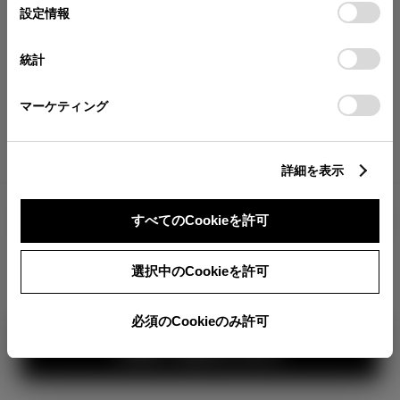
が確認できます。
選
デバイスにすべてのCookie(クッキー)が保存されることに同
設定情報
択
意したことになります。Cookie(クッキー)のオプトアウト、
分割払いの価格
設定の変更、同意を撤回したりするにあたっては、当社の
統計
税金・諸費用の詳細
「
Cookie（クッキー）情報の取り扱いについて
」をご覧くだ
取付費を含む販売店オプション価格
さい。
マーケティング
ログイン
詳細を表示
2,115,300
車両本体
すべてのCookieを許可
円
TOYOTAアカウント新規登録
+オプション価格
選択中のCookieを許可
選択したオプションを見る
カラー
必須のCookieのみ許可
見積り結果を見る
ボディカラー
3
1
2