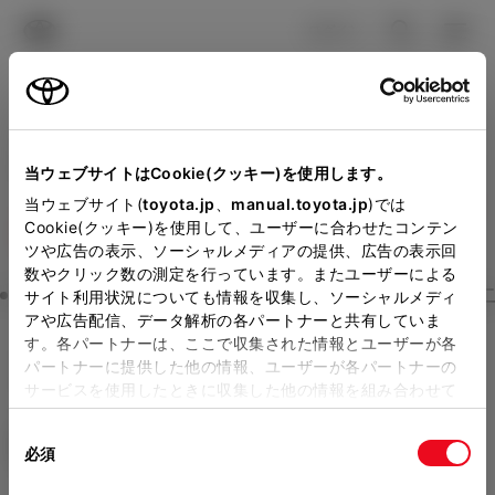
TOYOTA
検索
メニュ
ログイン
ラインアップ
オーナーサポート
トピックス
見積りシミュレーション
Close
当ウェブサイトはCookie(クッキー)を使用します。
山梨トヨペットの見積りを
メーカー参考価格を表示しています。
販売店を
当ウェブサイト(
toyota.jp
、
manual.toyota.jp
)では
Cookie(クッキー)を使用して、ユーザーに合わせたコンテン
選択する
とお店の価格を表示します。
確認
ツや広告の表示、ソーシャルメディアの提供、広告の表示回
数やクリック数の測定を行っています。またユーザーによる
Step3 オプションを選ぶ カラー
サイト利用状況についても情報を収集し、ソーシャルメディ
販売店の見積りを確認するため
アや広告配信、データ解析の各パートナーと共有していま
す。各パートナーは、ここで収集された情報とユーザーが各
には「TOYOTAアカウント」新
ルーミー
G
パートナーに提供した他の情報、ユーザーが各パートナーの
規登録もしくはログインが必要
サービスを使用したときに収集した他の情報を組み合わせて
ガソリン1.0L CVT 4WD 5名
使用することがあります。当ウェブサイトの使用を続行する
になります。
同
とCookie(クッキー)に同意したこととなります。
エクステリア
インテリア
必須
販売店を選択すると以下の情報
意
の
「すべてのCookieを許可」をクリックすることで、お客様の