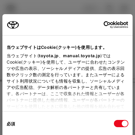
TOYOTA
検索
メニュ
ログイン
ラインアップ
オーナーサポート
トピックス
見積りシミュレーション
Close
当ウェブサイトはCookie(クッキー)を使用します。
山梨トヨペットの見積りを
メーカー参考価格を表示しています。
販売店を
当ウェブサイト(
toyota.jp
、
manual.toyota.jp
)では
Cookie(クッキー)を使用して、ユーザーに合わせたコンテン
選択する
とお店の価格を表示します。
確認
ツや広告の表示、ソーシャルメディアの提供、広告の表示回
数やクリック数の測定を行っています。またユーザーによる
Step3 オプションを選ぶ カラー
サイト利用状況についても情報を収集し、ソーシャルメディ
販売店の見積りを確認するため
アや広告配信、データ解析の各パートナーと共有していま
す。各パートナーは、ここで収集された情報とユーザーが各
には「TOYOTAアカウント」新
シエンタ
Z 5人乗り
パートナーに提供した他の情報、ユーザーが各パートナーの
規登録もしくはログインが必要
サービスを使用したときに収集した他の情報を組み合わせて
ガソリン1.5L CVT 2WD 5名
使用することがあります。当ウェブサイトの使用を続行する
になります。
同
とCookie(クッキー)に同意したこととなります。
エクステリア
インテリア
必須
販売店を選択すると以下の情報
意
の
「すべてのCookieを許可」をクリックすることで、お客様の