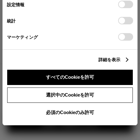
が確認できます。
選
デバイスにすべてのCookie(クッキー)が保存されることに同
設定情報
択
意したことになります。Cookie(クッキー)のオプトアウト、
分割払いの価格
設定の変更、同意を撤回したりするにあたっては、当社の
統計
税金・諸費用の詳細
「
Cookie（クッキー）情報の取り扱いについて
」をご覧くだ
取付費を含む販売店オプション価格
さい。
マーケティング
ログイン
詳細を表示
2,763,200
車両本体
すべてのCookieを許可
円
TOYOTAアカウント新規登録
+オプション価格
360°
選択中のCookieを許可
選択したオプションを見る
カラー
必須のCookieのみ許可
見積り結果を見る
ボディカラー
3
1
2