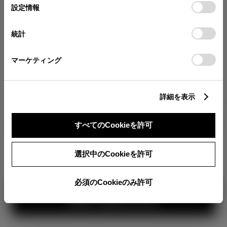
が確認できます。
選
デバイスにすべてのCookie(クッキー)が保存されることに同
設定情報
択
意したことになります。Cookie(クッキー)のオプトアウト、
分割払いの価格
設定の変更、同意を撤回したりするにあたっては、当社の
統計
税金・諸費用の詳細
「
Cookie（クッキー）情報の取り扱いについて
」をご覧くだ
取付費を含む販売店オプション価格
さい。
マーケティング
ログイン
詳細を表示
3,048,100
車両本体
すべてのCookieを許可
円
TOYOTAアカウント新規登録
+オプション価格
選択中のCookieを許可
選択したオプションを見る
カラー
必須のCookieのみ許可
見積り結果を見る
ボディカラー
3
1
2