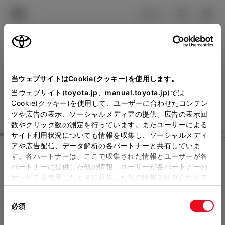
TOYOTA
検索
メニュ
ログイン
ラインアップ
オーナーサポート
トピックス
見積りシミュレーション
Close
当ウェブサイトはCookie(クッキー)を使用します。
山梨トヨペットの見積りを
メーカー参考価格を表示しています。
販売店を
当ウェブサイト(
toyota.jp
、
manual.toyota.jp
)では
Cookie(クッキー)を使用して、ユーザーに合わせたコンテン
選択する
とお店の価格を表示します。
確認
ツや広告の表示、ソーシャルメディアの提供、広告の表示回
数やクリック数の測定を行っています。またユーザーによる
Step3 オプションを選ぶ カラー
サイト利用状況についても情報を収集し、ソーシャルメディ
販売店の見積りを確認するため
アや広告配信、データ解析の各パートナーと共有していま
す。各パートナーは、ここで収集された情報とユーザーが各
には「TOYOTAアカウント」新
シエンタ
HYBRID G 5人乗り
パートナーに提供した他の情報、ユーザーが各パートナーの
規登録もしくはログインが必要
サービスを使用したときに収集した他の情報を組み合わせて
ハイブリッド CVT E-Four 5名
使用することがあります。当ウェブサイトの使用を続行する
になります。
同
とCookie(クッキー)に同意したこととなります。
エクステリア
インテリア
必須
販売店を選択すると以下の情報
意
の
「すべてのCookieを許可」をクリックすることで、お客様の